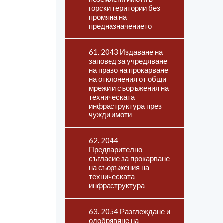
горски територии без
промяна на
предназначението
61. 2043 Издаване на
заповед за учредяване
на право на прокарване
на отклонения от общи
мрежи и съоръжения на
техническата
инфраструктура през
чужди имоти
62. 2044
Предварително
съгласие за прокарване
на съоръжения на
техническата
инфраструктура
63. 2054 Разглеждане и
одобрявяне на