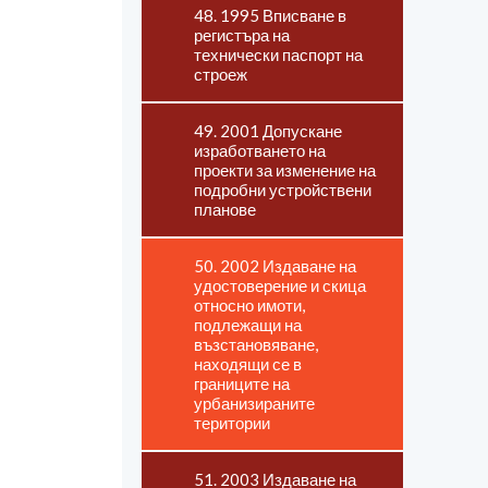
48. 1995 Вписване в
регистъра на
технически паспорт на
строеж
49. 2001 Допускане
изработването на
проекти за изменение на
подробни устройствени
планове
50. 2002 Издаване на
удостоверение и скица
относно имоти,
подлежащи на
възстановяване,
находящи се в
границите на
урбанизираните
територии
51. 2003 Издаване на