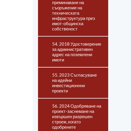
преминаване на
съоръжение на
техническата
инфраструктура през
имот-общинска
собственост
54. 2018 Удостоверение
за административен
адрес на поземлени
имоти
55. 2023 Съгласуване
на идейни
инвестиционнни
проекти
56. 2024 Одобряване на
проект-заснемане на
извършен разрешен
строеж, когато
одобрените