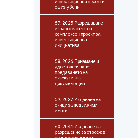
инвестиционни проекти
са изгубени
57. 2025 Разрешаване
изработването на
комплексен проект за
инвестиционна
инициатива
58. 2026 Приемане и
удостоверяване
предаването на
екзекутивна
документация
59. 2027 Издаване на
скици за недвижими
имоти
60. 2041 Издаване на
разрешение за строеж в
поземлени имоти в