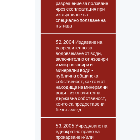
разрешение за ползване
чрез експлоатация при
извършване на
специално ползване на
пътища
52. 2004 Издаване на
разрешително за
водовземане от води,
включително от язовири
и микроязовири и
минерални води -
публична общинска
собственост, както и от
находища на минерални
води - изключителна
държавна собственост,
които са предоставени
безвъзмезд
53. 2005 Учредяване на
еднократно право на
прокарване и/или