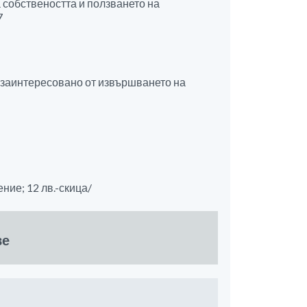
а собствеността и ползването на
7
 е заинтересовано от извършването на
ение; 12 лв.-скица/
ве