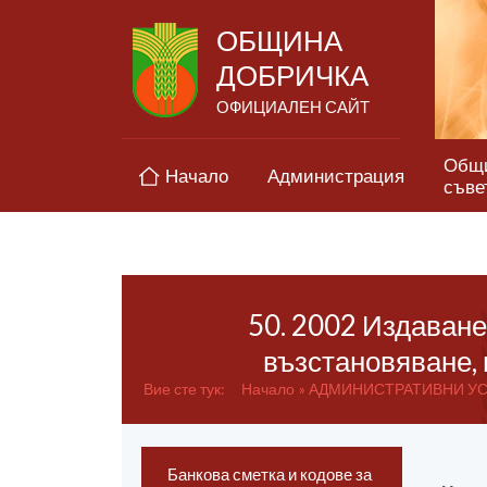
ОБЩИНА
ДОБРИЧКА
ОФИЦИАЛЕН САЙТ
Общ
Начало
Администрация
съве
50. 2002 Издаване
възстановяване, 
Вие сте тук:
Начало
АДМИНИСТРАТИВНИ У
Банкова сметка и кодове за