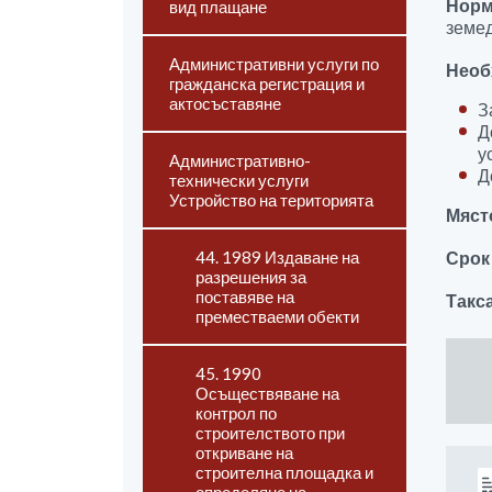
Норм
вид плащане
земеде
Административни услуги по
Необ
гражданска регистрация и
актосъставяне
З
Д
у
Административно-
Д
технически услуги
Устройство на територията
Мяст
44. 1989 Издаване на
Срок
разрешения за
поставяве на
Такс
преместваеми обекти
45. 1990
Осъществяване на
контрол по
строителството при
откриване на
строителна площадка и