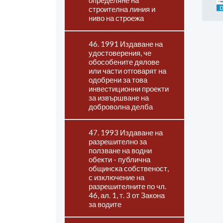
определяне на
строителна линия и
ниво на строежа
46. 1991 Издаване на
удостоверения, че
обособените дялове
или части отговарят на
одобрени за това
инвестиционни проекти
за извършване на
доброволна делба
47. 1993 Издаване на
разрешително за
ползване на водни
обекти - публична
общинска собственост,
с изключение на
разрешителните по чл.
46, ал. 1, т. 3 от Закона
за водите