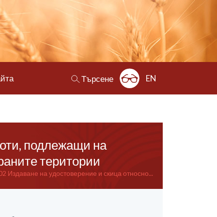
айта
EN
Търсене
моти, подлежащи на
ираните територии
02 Издаване на удостоверение и скица относно...