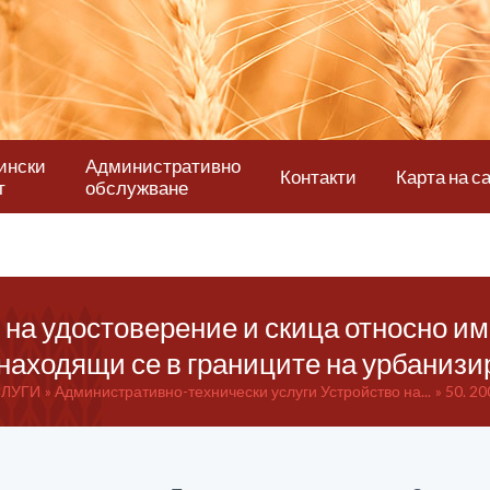
ински
Административно
Контакти
Карта на с
т
обслужване
 на удостоверение и скица относно и
находящи се в границите на урбаниз
СЛУГИ
Административно-технически услуги Устройство на...
50. 20