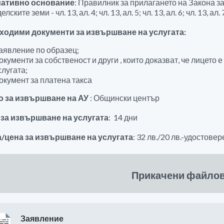
ативно основание
: Правилник за прилагането на Закона з
лските земи - чл. 13, ал. 4; чл. 13, ал. 5; чл. 13, ал. 6; чл. 13, ал. 
ходими документи за извършване на услугата:
аявление по образец;
окументи за собственост и други , които доказват, че лицето
слугата;
окумент за платена такса
о за извършване на АУ
: Общински център
 за извършване на услугата
: 14 дни
а/цена за извършване на услугата
: 32 лв./20 лв.-удостовер
Прикачени файло
Заявление