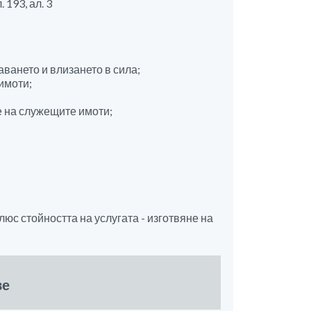
 193, ал. 3
ването и влизането в сила;
имоти;
е на служещите имоти;
 плюс стойността на услугата - изготвяне на
ве