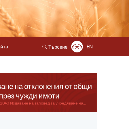
айта
EN
Търсене
ване на отклонения от общи
през чужди имоти
 2043 Издаване на заповед за учредяване на...