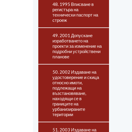
48. 1995 Вписване в
регистъра на
технически паспорт на
строеж
49. 2001 Допускане
изработването на
проекти за изменение на
подробни устройствени
планове
50. 2002 Издаване на
удостоверение и скица
относно имоти,
подлежащи на
възстановяване,
находящи се в
границите на
урбанизираните
територии
51. 2003 Издаване на