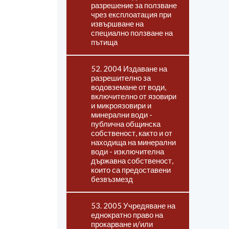
разрешение за ползване
чрез експлоатация при
извършване на
специално ползване на
пътища
52. 2004 Издаване на
разрешително за
водовземане от води,
включително от язовири
и микроязовири и
минерални води -
публична общинска
собственост, както и от
находища на минерални
води - изключителна
държавна собственост,
които са предоставени
безвъзмезд
53. 2005 Учредяване на
еднократно право на
прокарване и/или