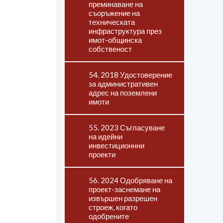
преминаване на
съоръжение на
техническата
инфраструктура през
имот-общинска
собственост
54. 2018 Удостоверение
за административен
адрес на поземлени
имоти
55. 2023 Съгласуване
на идейни
инвестиционнни
проекти
56. 2024 Одобряване на
проект-заснемане на
извършен разрешен
строеж, когато
одобрените