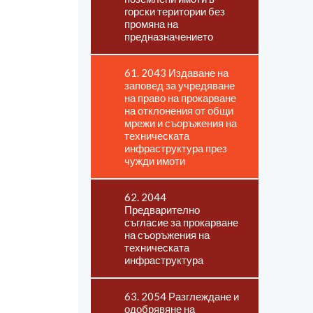
горски територии без
промяна на
предназначението
61. 2043 Издаване на
заповед за учредяване
на право на прокарване
на отклонения от общи
мрежи и съоръжения на
техническата
инфраструктура през
чужди имоти
62. 2044
Предварително
съгласие за прокарване
на съоръжения на
техническата
инфраструктура
63. 2054 Разглеждане и
одобрявяне на