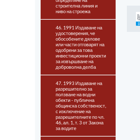
определяне на
строителна линия и
ниво на строежа
46. 1991 Издаване на
удостоверения, че
обособените дялове
или части отговарят на
одобрени за това
инвестиционни проекти
за извършване на
доброволна делба
47. 1993 Издаване на
разрешително за
ползване на водни
обекти - публична
общинска собственост,
с изключение на
разрешителните по чл.
46, ал. 1, т. 3 от Закона
за водите