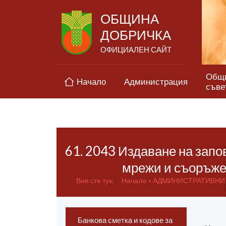
ОБЩИНА
ДОБРИЧКА
ОФИЦИАЛЕН САЙТ
Общ
Начало
Администрация
съве
61. 2043 Издаване на запо
мрежи и съоръже
Вие сте тук:
Начало
АДМИНИСТРАТИВНИ
Банкова сметка и кодове за