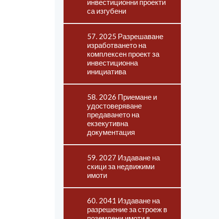
инвестиционни проекти
са изгубени
57. 2025 Разрешаване
изработването на
комплексен проект за
инвестиционна
инициатива
58. 2026 Приемане и
удостоверяване
предаването на
екзекутивна
документация
59. 2027 Издаване на
скици за недвижими
имоти
60. 2041 Издаване на
разрешение за строеж в
поземлени имоти в