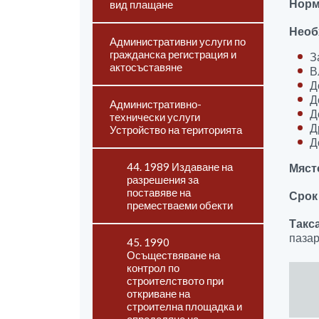
Норм
вид плащане
Необ
Административни услуги по
гражданска регистрация и
З
актосъставяне
В
Д
Д
Административно-
Д
технически услуги
Д
Устройство на територията
Д
44. 1989 Издаване на
Мяст
разрешения за
поставяве на
Срок
преместваеми обекти
Такс
пазар
45. 1990
Осъществяване на
контрол по
строителството при
откриване на
строителна площадка и