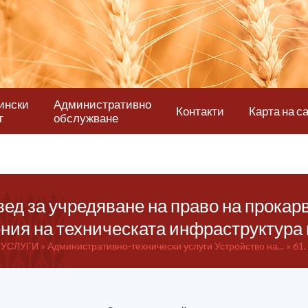
ински
Административно
Контакти
Карта на с
т
обслужване
вед за учредяване на право на прокар
ния на техническата инфраструктура 
 УСЛУГИ
Административно-технически услуги Устройство на...
61.