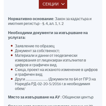
СЕКЦИИ
Нормативно основание
: Закон за кадастъра и
имотния регистър - §. 4, ал. 1, т. 2
Необходими документи за извършване на
услугата:
Заявление по образец
Документ за собственост;
Материали и данни от геодезически
измервания от лицензиран изпълнител в
цифров и графичен вид.
Скица, проект на исканото изменение в цифров
и графичен вид;
Други ………………….. /Документи по §4 от ПРЗ на
Наредба РД-02-20-5/2016 г.в необходимия
обем/
Място за извършване на АУ
: Общински център