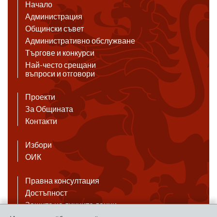
Начало
Администрация
Общински съвет
Административно обслужване
Търгове и конкурси
Най-често срещани
въпроси и отговори
Проекти
За Общината
Контакти
Избори
ОИК
Правна консултация
Достъпност
Защита на личните данни
Антикорупция