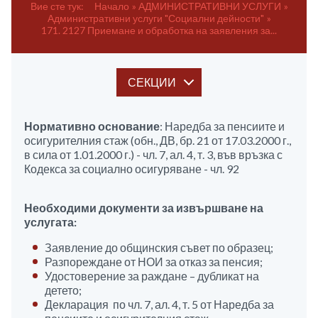
Вие сте тук:
Начало
АДМИНИСТРАТИВНИ УСЛУГИ
Административни услуги "Социални дейности"
171. 2127 Приемане и обработка на заявления за...
СЕКЦИИ
Нормативно основание
: Наредба за пенсиите и
осигурителния стаж (обн., ДВ, бр. 21 от 17.03.2000 г.,
в сила от 1.01.2000 г.) - чл. 7, ал. 4, т. 3, във връзка с
Кодекса за социално осигуряване - чл. 92
Необходими документи за извършване на
услугата:
Заявление до общинския съвет по образец;
Разпореждане от НОИ за отказ за пенсия;
Удостоверение за раждане – дубликат на
детето;
Декларация по чл. 7, ал. 4, т. 5 от Наредба за