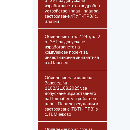
от ЗУТ за допускане
изработването на подробен
устройствен план - план за
застрояване /ПУП-ПРЗ/ с.
Златия
Обявление по чл.124б, ал.2
от ЗУТ за допускане
изработването на
комплексен проект за
инвестиционна инициатива
в с.Царевец
Обявление за издадена
Заповед №
1102/21.08.2025г. за
допускане изработването
на Подробен устройствен
план - План за регулация и
застрояване (ПУП - ПРЗ) в
с. П. Минково
Обявление по чл.128 за