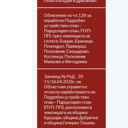
селата Богдан и Драганово
Обявление по чл.128 за
изработен Подробен
устройствен план -
Парцеларен план /ПУП-
ПП/ през землищата на
селата: Богдан, Бранище,
Плачидол, Приморци,
Полковник Свещарово,
Котленци, Полковник
Минково и Методиево
Заповед № РкД - 20
51/16.04.2026г. на
Областния управител
относно изработването на
Подробен устройствен
план - Парцеларен план
(ПУП-ПП), разположен в
землищата на община
Крушари, община Добричка
и община Генерал Тошево