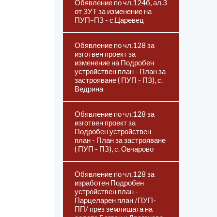
Обявление по чл.124б, ал.3
от ЗУТ за изменение на
ПУП–ПЗ - с.Царевец
Обявление по чл.128 за
изготвен проект за
изменение на Подробен
устройствен план - План за
застрояване ( ПУП - ПЗ), с.
Ведрина
Обявление по чл.128 за
изготвен проект за
Подробен устройствен
план - План за застрояване
( ПУП - ПЗ), с. Овчарово
Обявление по чл.128 за
изработен Подробен
устройствен план -
Парцеларен план /ПУП-
ПП/ през землищата на