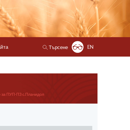
айта
EN
Търсене
 за ПУП-ПЗ с.Плачидол