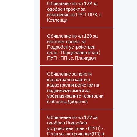
Обявление по чл.129 за
одобрен проект за
изменение на ПУП-ПРЗ, с.
Котленци
Обявление по чл.128 за
изготвен проект за
Подробен устройствен
план - Парцеларен план (
ПУП - ПП), с. Плачидол
Обявление за приети
кадастрални карти и
кадастрални регистри на
недвижими имоти за
урбанизираните територии
в община Добричка
Обявление по чл.129 за
одобрен Подробен
устройствен план - (ПУП) -
План за застрояване (ПЗ) в