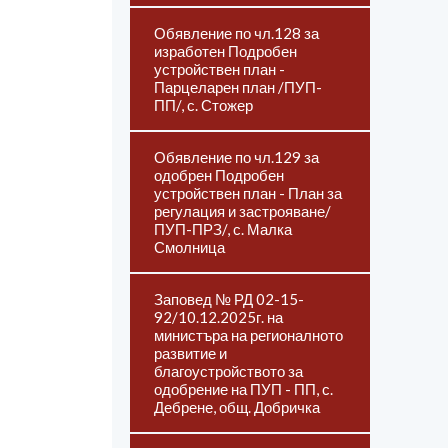
Обявление по чл.128 за
изработен Подробен
устройствен план -
Парцеларен план /ПУП-
ПП/, с. Стожер
Обявление по чл.129 за
одобрен Подробен
устройствен план - План за
регулация и застрояване/
ПУП-ПРЗ/, с. Малка
Смолница
Заповед № РД 02-15-
92/10.12.2025г. на
министъра на регионалното
развитие и
благоустройството за
одобрение на ПУП - ПП, с.
Дебрене, общ. Добричка