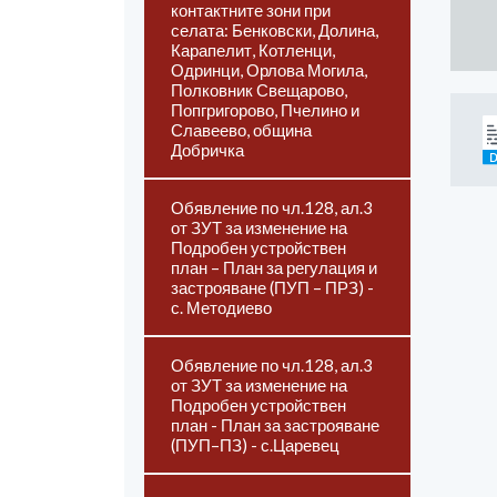
контактните зони при
селата: Бенковски, Долина,
Карапелит, Котленци,
Одринци, Орлова Могила,
Полковник Свещарово,
Попгригорово, Пчелино и
Славеево, община
Добричка
Обявление по чл.128, ал.3
от ЗУТ за изменение на
Подробен устройствен
план – План за регулация и
застрояване (ПУП – ПРЗ) -
с. Методиево
Обявление по чл.128, ал.3
от ЗУТ за изменение на
Подробен устройствен
план - План за застрояване
(ПУП–ПЗ) - с.Царевец