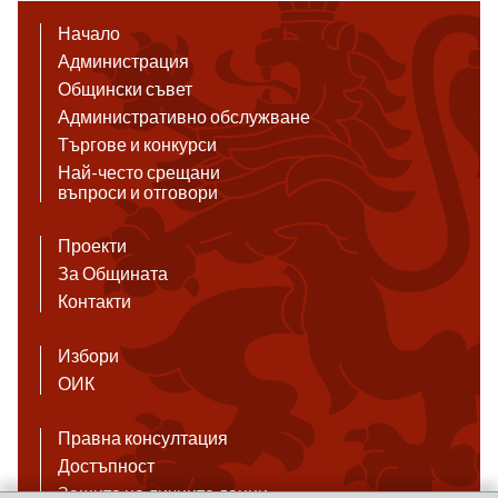
Начало
Администрация
Общински съвет
Административно обслужване
Търгове и конкурси
Най-често срещани
въпроси и отговори
Проекти
За Общината
Контакти
Избори
ОИК
Правна консултация
Достъпност
Защита на личните данни