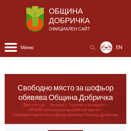
ОБЩИНА
ДОБРИЧКА
ОФИЦИАЛЕН САЙТ
Меню
EN
Свободно място за шофьор
обявява Община Добричка
Вие сте тук:
Начало
Tъргове и конкурси
АРХИВ на конкурси за работни места
Свободно място за шофьор обявява Община Добричка