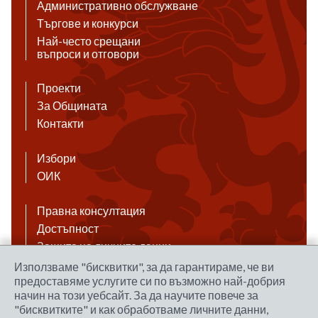
Административно обслужване
Търгове и конкурси
Най-често срещани
въпроси и отговори
Проекти
За Общината
Контакти
Избори
ОИК
Правна консултация
Достъпност
Защита на личните данни
Антикорупция
Използваме "бисквитки", за да гарантираме, че ви
предоставяме услугите си по възможно най-добрия
Връзки
начин на този уебсайт. За да научите повече за
"бисквитките" и как обработваме личните данни,