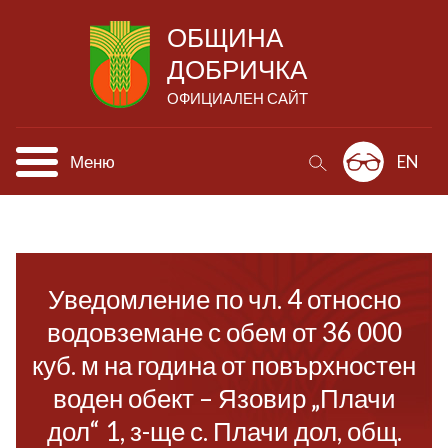
ОБЩИНА
ДОБРИЧКА
ОФИЦИАЛЕН САЙТ
Меню
EN
Уведомление по чл. 4 относно
водовземане с обем от 36 000
куб. м на година от повърхностен
воден обект – Язовир „Плачи
дол“ 1, з-ще с. Плачи дол, общ.