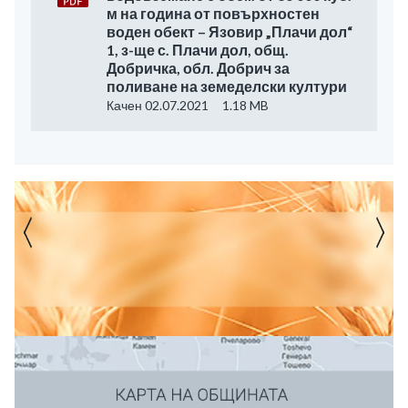
м на година от повърхностен
воден обект – Язовир „Плачи дол“
1, з-ще с. Плачи дол, общ.
Добричка, обл. Добрич за
поливане на земеделски култури
Качен 02.07.2021
1.18 MB