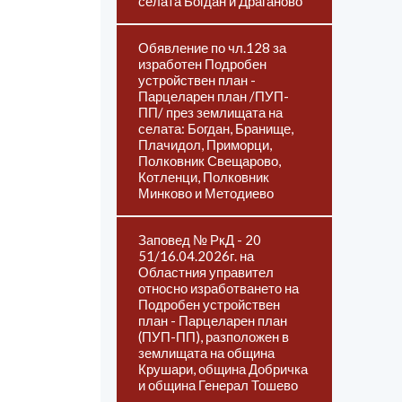
селата Богдан и Драганово
Обявление по чл.128 за
изработен Подробен
устройствен план -
Парцеларен план /ПУП-
ПП/ през землищата на
селата: Богдан, Бранище,
Плачидол, Приморци,
Полковник Свещарово,
Котленци, Полковник
Минково и Методиево
Заповед № РкД - 20
51/16.04.2026г. на
Областния управител
относно изработването на
Подробен устройствен
план - Парцеларен план
(ПУП-ПП), разположен в
землищата на община
Крушари, община Добричка
и община Генерал Тошево