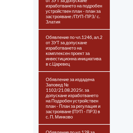
от ЗУТ за допускане
изработването на подробен
устройствен план - план за
застрояване /ПУП-ПРЗ/ с.
Златия
Обявление по чл.124б, ал.2
от ЗУТ за допускане
изработването на
комплексен проект за
инвестиционна инициатива
в с.Царевец
Обявление за издадена
Заповед №
1102/21.08.2025г. за
допускане изработването
на Подробен устройствен
план - План за регулация и
застрояване (ПУП - ПРЗ) в
с. П. Минково
Обявление по чл.128 за