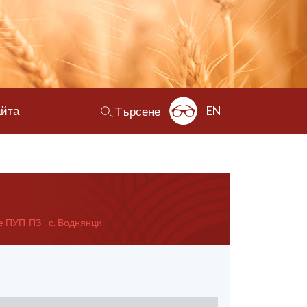
айта
EN
Търсене
 ПУП-ПЗ - с. Воднянци