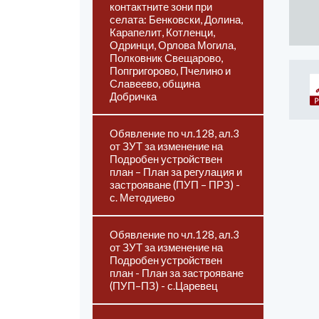
контактните зони при
селата: Бенковски, Долина,
Карапелит, Котленци,
Одринци, Орлова Могила,
Полковник Свещарово,
Попгригорово, Пчелино и
Славеево, община
Добричка
Обявление по чл.128, ал.3
от ЗУТ за изменение на
Подробен устройствен
план – План за регулация и
застрояване (ПУП – ПРЗ) -
с. Методиево
Обявление по чл.128, ал.3
от ЗУТ за изменение на
Подробен устройствен
план - План за застрояване
(ПУП–ПЗ) - с.Царевец