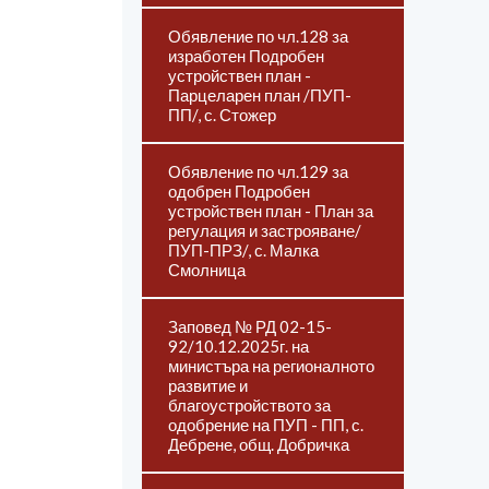
Обявление по чл.128 за
изработен Подробен
устройствен план -
Парцеларен план /ПУП-
ПП/, с. Стожер
Обявление по чл.129 за
одобрен Подробен
устройствен план - План за
регулация и застрояване/
ПУП-ПРЗ/, с. Малка
Смолница
Заповед № РД 02-15-
92/10.12.2025г. на
министъра на регионалното
развитие и
благоустройството за
одобрение на ПУП - ПП, с.
Дебрене, общ. Добричка