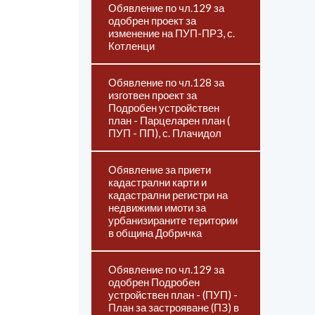
Обявление по чл.129 за
одобрен проект за
изменение на ПУП-ПРЗ, с.
Котленци
Обявление по чл.128 за
изготвен проект за
Подробен устройствен
план - Парцеларен план (
ПУП - ПП), с. Плачидол
Обявление за приети
кадастрални карти и
кадастрални регистри на
недвижими имоти за
урбанизираните територии
в община Добричка
Обявление по чл.129 за
одобрен Подробен
устройствен план - (ПУП) -
План за застрояване (ПЗ) в