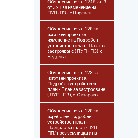
Обявление по чл.124б, ал.3
от ЗУТ за изменение на
ПУП–ПЗ - с.Царевец
Обявление по чл.128 за
изготвен проект за
изменение на Подробен
устройствен план - План за
застрояване ( ПУП - ПЗ), с.
Ведрина
Обявление по чл.128 за
изготвен проект за
Подробен устройствен
план - План за застрояване
( ПУП - ПЗ), с. Овчарово
Обявление по чл.128 за
изработен Подробен
устройствен план -
Парцеларен план /ПУП-
ПП/ през землищата на