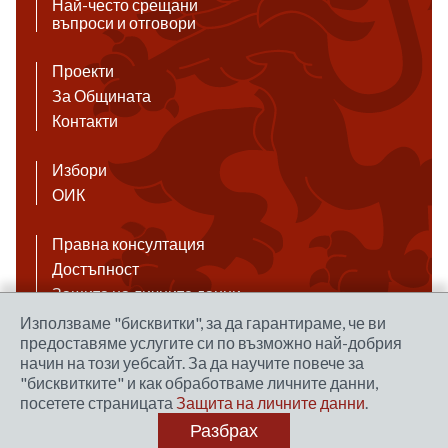
Най-често срещани
въпроси и отговори
Проекти
За Общината
Контакти
Избори
ОИК
Правна консултация
Достъпност
Защита на личните данни
Антикорупция
Използваме "бисквитки", за да гарантираме, че ви
предоставяме услугите си по възможно най-добрия
Връзки
начин на този уебсайт. За да научите повече за
"бисквитките" и как обработваме личните данни,
посетете страницата
Защита на личните данни
.
Правила за ползване на сайта
Разбрах
Уеб дизайн и хостинг: NEO MEDIA