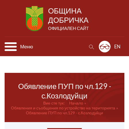
ОБЩИНА
ДОБРИЧКА
ОФИЦИАЛЕН САЙТ
Меню
EN
Обявление ПУП по чл.129 -
с.Козлодуйци
Вие сте тук:
Начало
Обявления и съобщения по устройство на територията
Обявление ПУП по чл.129 - с.Козлодуйци