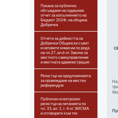
Покана за публично
обсъждане на годишния
отчет за изпълнението на
Бюджет 2024г. на община
Добричка
Отчети за дейността на
Добрички Общински съвет
и неговите комисии по реда
О
на чл.27, ал.6 от Закона за
местното самоуправление
и местната администрация
Регистър на предложенията
за провеждане на местен
На
референдум
тр
бю
Публичен електронен
регистър на питанията по
чл. 33, ал. 1, т. 4 от ЗМСМА
Пр
и отговорите към тях