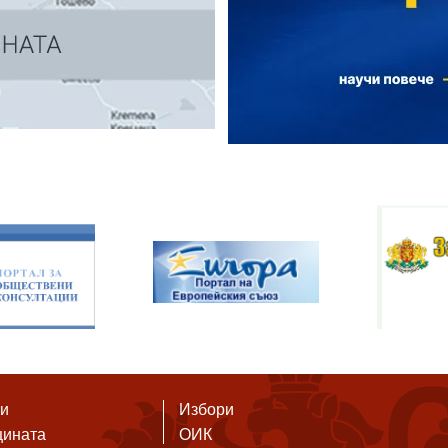
ти
Избори
щината
ОИК