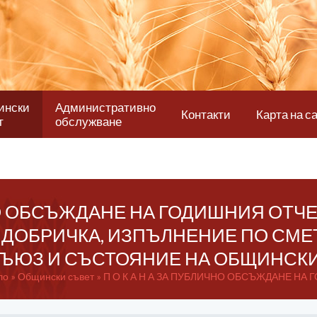
ински
Административно
Контакти
Карта на с
т
обслужване
ЧНО ОБСЪЖДАНЕ НА ГОДИШНИЯ ОТЧ
ДОБРИЧКА, ИЗПЪЛНЕНИЕ ПО СМЕТ
ЮЗ И СЪСТОЯНИЕ НА ОБЩИНСКИЯ 
ло
Общински
съвет
П О К А Н А ЗА ПУБЛИЧНО ОБСЪЖДАНЕ НА 