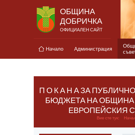
ОБЩИНА
ДОБРИЧКА
ОФИЦИАЛЕН САЙТ
Общ
Начало
Администрация
съве
П О К А Н А ЗА ПУБЛИ
БЮДЖЕТА НА ОБЩИНА 
ЕВРОПЕЙСКИЯ СЪ
Вие сте тук:
Нача