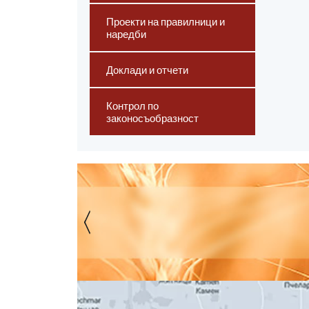
Проекти на правилници и
наредби
Доклади и отчети
Контрол по
законосъобразност