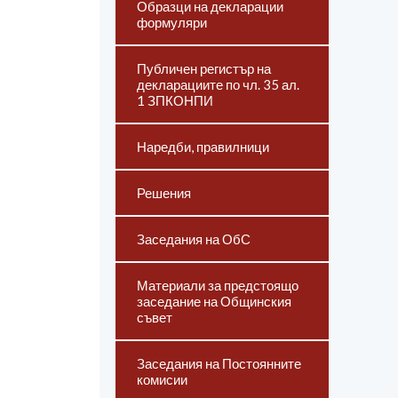
Образци на декларации
формуляри
Публичен регистър на
декларациите по чл. 35 ал.
1 ЗПКОНПИ
Наредби, правилници
Решения
Заседания на ОбС
Материали за предстоящо
заседание на Общинския
съвет
Заседания на Постоянните
комисии