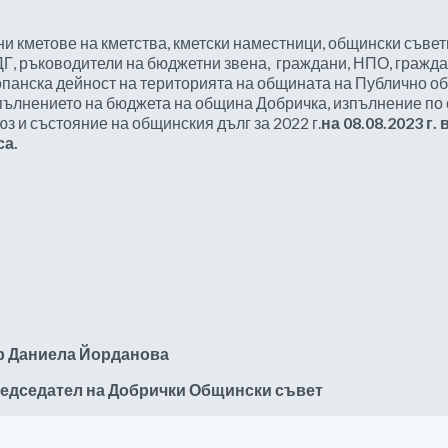
ни кметове на кметства, кметски наместници, общински съве
ДГ, ръководители на бюджетни звена, граждани, НПО, гражд
опанска дейност на територията на общината на Публично о
пълнението на бюджета на община Добричка, изпълнение по 
юз и състояние на общинския дълг за 2022 г.
на 08.0
8
.2023 г.
са.
р
Даниела Йорданова
едседател на Добрички Общински съвет