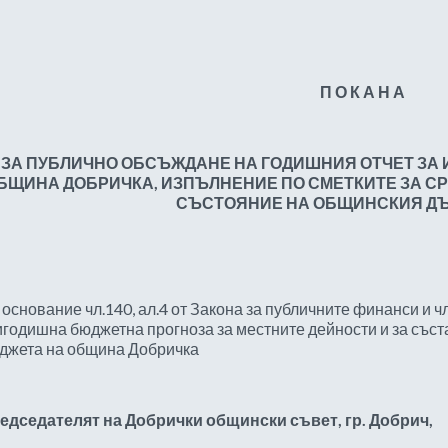
П О К А Н А
ЗА ПУБЛИЧНО ОБСЪЖДАНЕ НА ГОДИШНИЯ ОТЧЕТ ЗА
БЩИНА ДОБРИЧКА, ИЗПЪЛНЕНИЕ ПО СМЕТКИТЕ ЗА С
СЪСТОЯНИЕ НА ОБЩИНСКИЯ ДЪЛ
 основание чл.140, ал.4 от Закона за публичните финанси и чл
игодишна бюджетна прогноза за местните дейности и за съст
джета на община Добричка
едседателят на Добрички общински съвет, гр. Добрич,