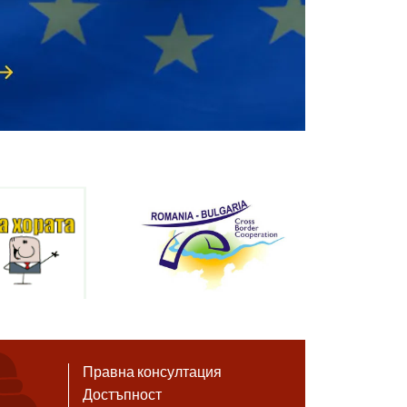
Правна консултация
Достъпност