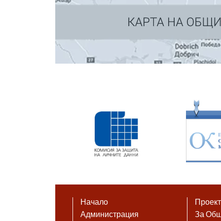
Начало
Проек
Администрация
За Об