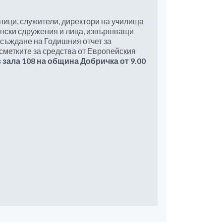
тници, служители, директори на училища
ански сдружения и лица, извършващи
бсъждане на Годишния отчет за
сметките за средства от Европейския
 в зала 108 на община Добричка от 9.00