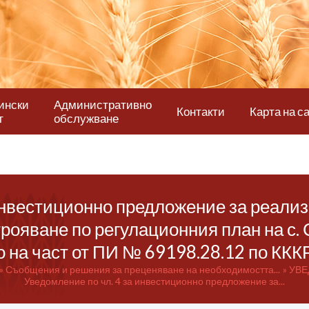
ински
Административно
Контакти
Карта на с
т
обслужване
инвестиционно предложение за реализ
рояване по регулационния план на с. 
 на част от ПИ № 69198.28.12 по КККР 
Съобщения и решения за преценяване на необходимостта...
УВЕ
Уведомление по чл. 4 за инвестиционно предложение за...