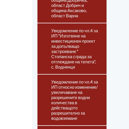
община Добричка,
област Добрич и
община Аксаково,
област Варна
Уведомление по чл.4 за
ИП "Изготвяне на
инвестиционен проект
за допълващо
застрояване "
Стопанска сграда за
отглеждане на телета",
с. Воднянци
Уведомление по чл.4 за
ИП относно изменение/
увеличаване на
разрешените водни
количества в
действащото
разрешително за
водовземане