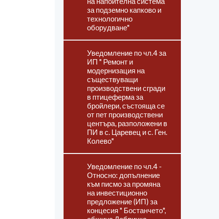
на напоителна система
за подземно капково и
технологично
оборудване"
Уведомление по чл.4 за
ИП " Ремонт и
модернизация на
съществуващи
производствени сгради
в птицеферма за
бройлери, състояща се
от пет производствени
центъра, разположени в
ПИ в с. Царевец и с. Ген.
Колево"
Уведомление по чл.4 -
Относно: допълнение
към писмо за промяна
на инвестиционно
предложение (ИП) за
концесия " Бостанчето",