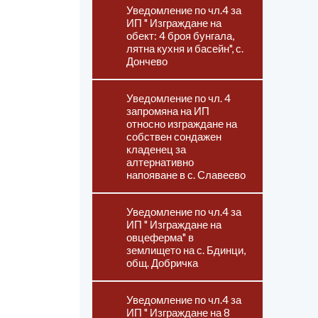
Уведомление по чл.4 за
ИП " Изграждане на
обект: 4 броя бунгала,
лятна кухня и басейн", с.
Дончево
Уведомление по чл. 4
запромяна на ИП
относно изграждане на
собствен сондажен
кладенец за
алтернативно
напояване в с. Славеево
Уведомление по чл.4 за
ИП " Изграждане на
овцеферма" в
землището на с. Бдинци,
общ. Добричка
Уведомление по чл.4 за
ИП " Изграждане на 8