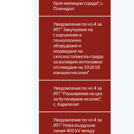
броя жилищни сгради", с.
Плачидол
Уведомление по чл.4 за
ИП " Закупуване на
съоръжения и
технологично
оборудване и
изграждане на
селскостопанска сграда
за волиерно интензивно
отглеждане на 102618
кокошки носачки"
Уведомление по чл 4 за
ИП " Разширение на цех
за бутилиране на олио",
с. Карапелит
Уведомление по чл.4 за
ИП " Нова въздушна
линия 400 kV между