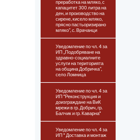
преработка на мляко, с
капацитет 300 литра на
ден, и производство на
сирене, кисело мляко,
прясно пастьоризирано
мляко“, с. Врачанци
Уведомление по чл. 4 за
ИП „Подобряване на
здравно-социалните
услуги на територията
на община Добричка“,
село Ломница
Уведомление по чл. 4 за
ИП "Реконструкция и
доизграждане на ВиК
мрежи в гр. Добрич, гр.
Балчик и гр. Каварна"
Уведомление по чл. 4 за
ИП " Доставка и монтаж