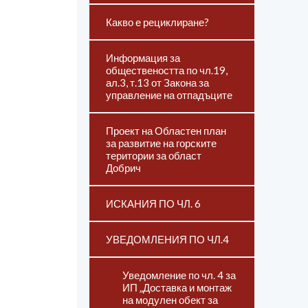
Какво е рециклиране?
Информация за
обществеността по чл.19,
ал.3, т.13 от Закона за
управление на отпадъците
Проект на Областен план
за развитие на горските
територии за област
Добрич
ИСКАНИЯ ПО ЧЛ. 6
УВЕДОМЛЕНИЯ ПО ЧЛ.4
Уведомление по чл. 4 за
ИП „Доставка и монтаж
на модулен обект за