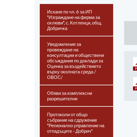
Искане по чл. 6 за ИП
"Изграждане на ферма за
охлюви", с. Котленци, общ.
Добричка
Уведомления за
провеждане на
консултации и обществени
обсъждания по доклади за
Оценка за въздействието
върху околната среда /
ОВОС/
Обяви за комплексни
разрешителни
Протоколи от общо
събрание на сдружение
"Регионално управление на
отпадъците - Добрич"