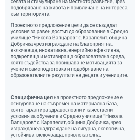
селата и стимулиране на местното развитие, чрез
подобряване на живота и привличане на интереса
към територията.
Проектното предложение цели да се създадат
условия за равен достъп до образование в Средно
училище "Никола Вапцаров" с. Карапелит, община
Добричка чрез изграждане на благоприятна,
включваща, иновативна, енергийно ефективна,
подкрепяща и мотивираща образователна среда,
която съдейства за повишаване мотивацията за
учене и самоподготовка и подобряване на
образователните резултати на децата и учениците.
Специфична цел
на проектното предложение е
осигуряване на съвременна материална база,
която гарантира здравословни и качествени
условия за обучение в Средно училище "Никола
Вапцаров" с. Карапелит, община Добричка, чрез
изграждане/надграждане на сигурна, екологична,
устойчива, включваща, привлекателна,