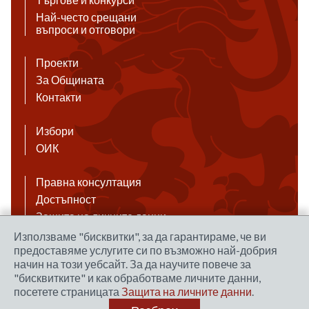
Най-често срещани
въпроси и отговори
Проекти
За Общината
Контакти
Избори
ОИК
Правна консултация
Достъпност
Защита на личните данни
Антикорупция
Използваме "бисквитки", за да гарантираме, че ви
предоставяме услугите си по възможно най-добрия
Връзки
начин на този уебсайт. За да научите повече за
"бисквитките" и как обработваме личните данни,
посетете страницата
Защита на личните данни
.
Правила за ползване на сайта