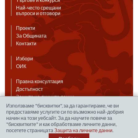
Най-често срещани
въпроси и отговори
Проекти
За Общината
Контакти
Избори
ОИК
Правна консултация
Достъпност
Защита на личните данни
Антикорупция
Използваме "бисквитки", за да гарантираме, че ви
предоставяме услугите си по възможно най-добрия
Връзки
начин на този уебсайт. За да научите повече за
"бисквитките" и как обработваме личните данни,
посетете страницата
Защита на личните данни
.
Правила за ползване на сайта