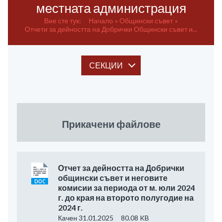
местната администрация
Вие сте тук:
Начало
Общински
съвет
Отчети за дейността на Добрички Общински съвет и...
СЕКЦИИ
Прикачени файлове
Отчет за дейността на Добрички
общински съвет и неговите
комисии за периода от м. юли 2024
г. до края на второто полугодие на
2024 г.
Качен 31.01.2025
80.08 KB