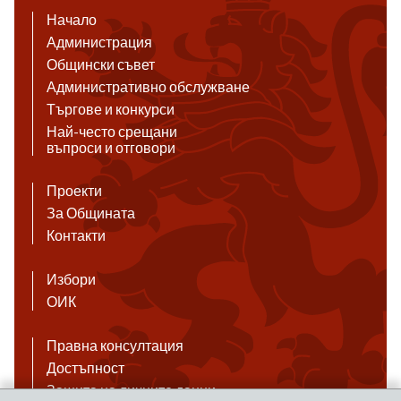
Начало
Администрация
Общински съвет
Административно обслужване
Търгове и конкурси
Най-често срещани
въпроси и отговори
Проекти
За Общината
Контакти
Избори
ОИК
Правна консултация
Достъпност
Защита на личните данни