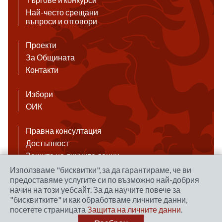
Най-често срещани
въпроси и отговори
Проекти
За Общината
Контакти
Избори
ОИК
Правна консултация
Достъпност
Защита на личните данни
Антикорупция
Използваме "бисквитки", за да гарантираме, че ви
предоставяме услугите си по възможно най-добрия
Връзки
начин на този уебсайт. За да научите повече за
"бисквитките" и как обработваме личните данни,
посетете страницата
Защита на личните данни
.
Правила за ползване на сайта