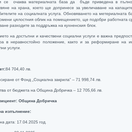
и се очаква материалната база да бъде приведена в пълно 
твяне на храна, което ще допринесе за увеличаване на капацит
бителите на социалната услуга. Обновяването на метериалната б
омени цялостния облик на помещението, ще подобри работната сре
ване разходите за поддръжка на кухненския блок.
ието на достъпни и качествени социални услуги е важна предпос
ра в неравностойно положение, както и за реформиране на и
лни услуги.
ет:
84 704,40 лв.
сиране от Фонд „Социална закрила“ – 71 998,74 лв.
тва от бюджета на Община Добричка – 12 705,66 лв.
ициент: Община Добричка
на изпълнение:
а дата: 17.04.2025 год.