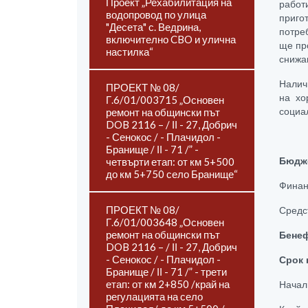
Проект „Рехабилитация на
работ
водопровод по улица
приго
"Десета" с. Ведрина,
потре
включително CBO и улична
ще пр
настилка“
снижа
Налич
ПРОЕКТ № 08/
на хо
Г.6/01/003715 „Основен
ремонт на общински път
социа
DOB 2116 – / ІІ - 27, Добрич
- Сенокос / - Плачидол -
Бранище / ІІ - 71 /” -
четвърти етап: от км 5+500
Бюдж
до км 5+750 село Бранище“
Финан
ПРОЕКТ № 08/
Средс
Г.6/01/003648 „Основен
ремонт на общински път
Бенеф
DOB 2116 – / ІІ - 27, Добрич
- Сенокос / - Плачидол -
Срок 
Бранище / ІІ - 71 /” - трети
етап: от км 2+850 /край на
Началн
регулацията на село