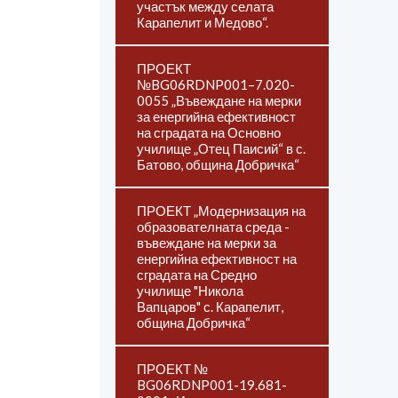
участък между селата
Карапелит и Медово“.
ПРОЕКТ
№BG06RDNP001–7.020-
0055 „Въвеждане на мерки
за енергийна ефективност
на сградата на Основно
училище „Отец Паисий“ в с.
Батово, община Добричка“
ПРОЕКТ „Модернизация на
образователната среда -
въвеждане на мерки за
енергийна ефективност на
сградата на Средно
училище "Никола
Вапцаров" с. Карапелит,
община Добричка“
ПРОЕКТ №
BG06RDNP001-19.681-