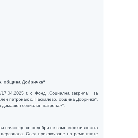
о, община Добричка
“
17.04.2025 г. с Фонд „Социална закрила“ за
лен патронаж с. Паскалево, община Добричка“,
а домашен социален патронаж".
ози начин ще се подобри не само ефективността
а персонала. След приключване на ремонтните