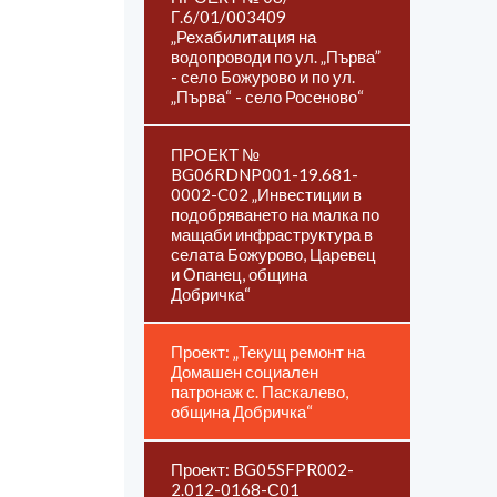
Г.6/01/003409
„Рехабилитация на
водопроводи по ул. „Първа”
- село Божурово и по ул.
„Първа“ - село Росеново“
ПРОЕКТ №
BG06RDNP001-19.681-
0002-C02 „Инвестиции в
подобряването на малка по
мащаби инфраструктура в
селата Божурово, Царевец
и Опанец, община
Добричка“
Проект: „Текущ ремонт на
Домашен социален
патронаж с. Паскалево,
община Добричка“
Проект: BG05SFPR002-
2.012-0168-С01