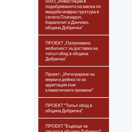
0001 „Инвестиции в
подобряването на малка по
мащаби инфраструктура в
селата Плачидол,
Карапелит и Дончево,
община Добричка“
ПРОЕКТ „Патронажна
мобилност за доставка на
топъл обяд в община
Добричка“
Проект: „Интегриране на
мерки и дейности за
адаптация към
климатичните промени“
ПРОЕКТ "Топъл обяд в
община Добричка"
ПРОЕКТ "Бъдеще за
децата в община Добричка"