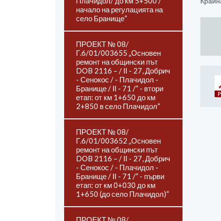
Плачидол/ до км 5+500 /
Крайна
начало на регулацията на
село Бранище“
ПРОЕКТ № 08/
Г.6/01/003655 „Основен
ремонт на общински път
DOB 2116 – / ІІ - 27, Добрич
- Сенокос / - Плачидол -
Бранище / ІІ - 71 /” - втори
етап: от км 1+650 до км
2+850 в село Плачидол“
ПРОЕКТ № 08/
Г.6/01/003652 „Основен
ремонт на общински път
DOB 2116 – / ІІ - 27, Добрич
- Сенокос / - Плачидол -
Бранище / ІІ - 71 /” - първи
етап: от км 0+030 до км
1+650 (до село Плачидол)“
ПРОЕКТ № 08/