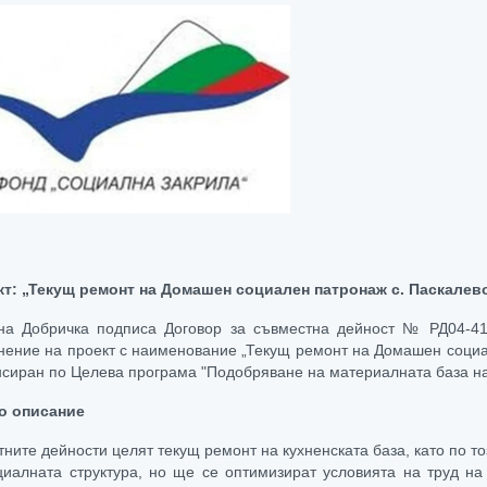
кт
: „Текущ ремонт на Домашен социален патронаж с. Паскалев
а Добричка подписа Договор за съвместна дейност № РД04-41/
нение на проект с наименование „Текущ ремонт на Домашен социа
сиран по Целева програма "Подобряване на материалната база н
о описание
тните дейности целят текущ ремонт на кухненската база, като по т
циалната структура, но ще се оптимизират условията на труд н