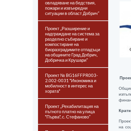
овладяване на бедствия,
пожари и извънредни
ситуации в област Добрич“
Проект „Разширение и
надграждане на система за
разделно събиране и
компостиране на
биоразградимите отпадъци
на общините Град Добрич,
Добричка и Крушари“
Проект № BG16FFPR003-
Прое
2.002-0031 "Икономика и
мобилност в интерес на
Общин
хората"
изпъл
финан
Проект „Рехабилитация на
Кратк
пътното платно на улица
"Първа", с. Стефаново“
Проек
на со