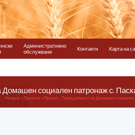
ински
Административно
Контакти
Карта на с
т
обслужване
а Домашен социален патронаж с. Пас
:
Начало
Проекти
Проект: „Текущ ремонт на Домашен социален 