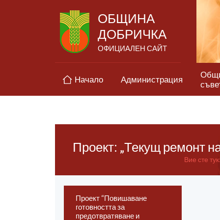
ОБЩИНА
ДОБРИЧКА
ОФИЦИАЛЕН САЙТ
Общ
Начало
Администрация
съве
Проект: „Текущ ремонт н
Вие сте тук
Проект “Повишаване
готовността за
предотвратяване и