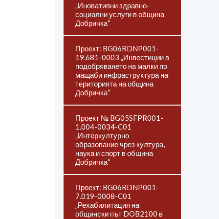
„Иновативни здравно-
социални услуги в община
Добричка“
Проект: BG06RDNP001-
19.681-0003 „Инвестиции в
подобряването на малки по
мащаби инфраструктура на
територията на община
Добричка“
Проект № BG05SFPR001-
1.004-0034-C01
„Интеркултурно
образование чрез култура,
наука и спорт в община
Добричка“
Проект: BG06RDNP001-
7.019-0008-C01
„Рехабилитация на
общински път DOB2100 в