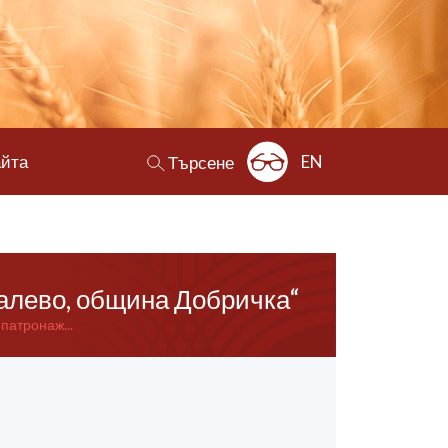
айта
EN
Търсене
калево, община Добричка“
патронаж...