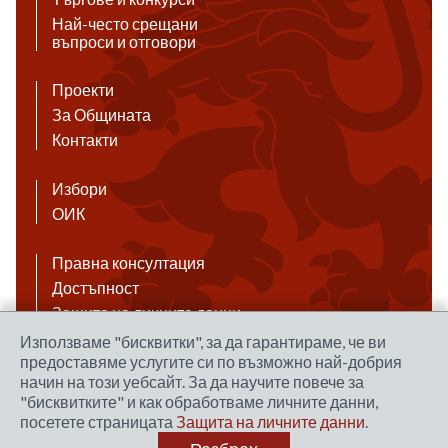
Най-често срещани
въпроси и отговори
Проекти
За Общината
Контакти
Избори
ОИК
Правна консултация
Достъпност
Защита на личните данни
Антикорупция
Използваме "бисквитки", за да гарантираме, че ви
предоставяме услугите си по възможно най-добрия
Връзки
начин на този уебсайт. За да научите повече за
"бисквитките" и как обработваме личните данни,
посетете страницата
Защита на личните данни
.
Правила за ползване на сайта