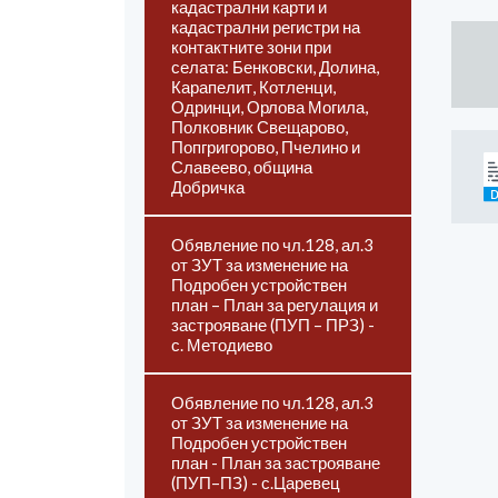
кадастрални карти и
кадастрални регистри на
контактните зони при
селата: Бенковски, Долина,
Карапелит, Котленци,
Одринци, Орлова Могила,
Полковник Свещарово,
Попгригорово, Пчелино и
Славеево, община
Добричка
Обявление по чл.128, ал.3
от ЗУТ за изменение на
Подробен устройствен
план – План за регулация и
застрояване (ПУП – ПРЗ) -
с. Методиево
Обявление по чл.128, ал.3
от ЗУТ за изменение на
Подробен устройствен
план - План за застрояване
(ПУП–ПЗ) - с.Царевец