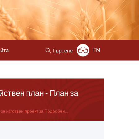
айта
EN
Търсене
йствен план - План за
за изготвен проект за Подробен...