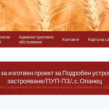
ински
Административно
Контакти
Карта на с
т
обслужване
за изготвен проект за Подробен устро
застрояване/ПУП-ПЗ/, с. Опанец
 и съобщения по устройство на територията
Обявление по чл.128 