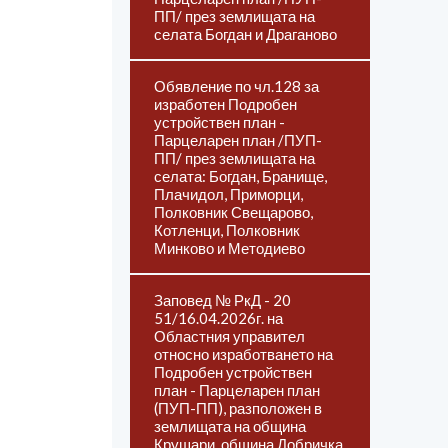
ПП/ през землищата на
селата Богдан и Драганово
Обявление по чл.128 за
изработен Подробен
устройствен план -
Парцеларен план /ПУП-
ПП/ през землищата на
селата: Богдан, Бранище,
Плачидол, Приморци,
Полковник Свещарово,
Котленци, Полковник
Минково и Методиево
Заповед № РкД - 20
51/16.04.2026г. на
Областния управител
относно изработването на
Подробен устройствен
план - Парцеларен план
(ПУП-ПП), разположен в
землищата на община
Крушари, община Добричка