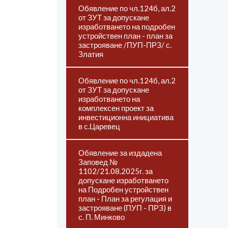
Обявление по чл.124б, ал.2
от ЗУТ за допускане
изработването на подробен
устройствен план - план за
застрояване /ПУП-ПРЗ/ с.
Златия
Обявление по чл.124б, ал.2
от ЗУТ за допускане
изработването на
комплексен проект за
инвестиционна инициатива
в с.Царевец
Обявление за издадена
Заповед №
1102/21.08.2025г. за
допускане изработването
на Подробен устройствен
план - План за регулация и
застрояване (ПУП - ПРЗ) в
с. П. Минково