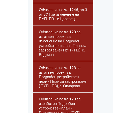
Обявление по чл.124б, ал.3
от ЗУТ за изменение на
ПУП–ПЗ - с.Царевец
Обявление по чл.128 за
изготвен проект за
изменение на Подробен
устройствен план - План за
застрояване ( ПУП - ПЗ), с.
Ведрина
Обявление по чл.128 за
изготвен проект за
Подробен устройствен
план - План за застрояване
( ПУП - ПЗ), с. Овчарово
Обявление по чл.128 за
изработен Подробен
устройствен план -
Парцеларен план /ПУП-