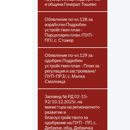
и община Генерал Тошево
Обявление по чл.128 за
изработен Подробен
устройствен план -
Парцеларен план /ПУП-
ПП/, с. Стожер
Обявление по чл.129 за
одобрен Подробен
устройствен план - План за
регулация и застрояване/
ПУП-ПРЗ/, с. Малка
Смолница
Заповед № РД 02-15-
92/10.12.2025г. на
министъра на регионалното
развитие и
благоустройството за
одобрение на ПУП - ПП, с.
Дебрене, общ. Добричка