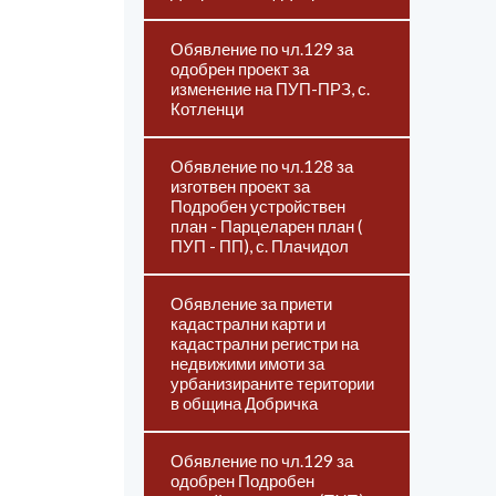
Обявление по чл.129 за
одобрен проект за
изменение на ПУП-ПРЗ, с.
Котленци
Обявление по чл.128 за
изготвен проект за
Подробен устройствен
план - Парцеларен план (
ПУП - ПП), с. Плачидол
Обявление за приети
кадастрални карти и
кадастрални регистри на
недвижими имоти за
урбанизираните територии
в община Добричка
Обявление по чл.129 за
одобрен Подробен