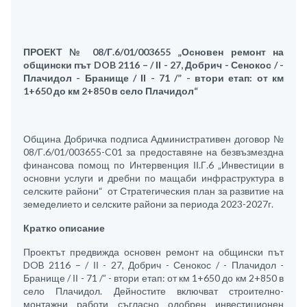
ПРОЕКТ № 08/Г.6/01/003655 „Основен ремонт на
общински път DOB 2116 – / ІІ - 27, Добрич - Сенокос / -
Плачидол - Бранище / ІІ - 71 /” - втори етап: от км
1+650 до км 2+850 в село Плачидол“
Община Добричка подписа Административен договор №
08/Г.6/01/003655-C01 за предоставяне на безвъзмездна
финансова помощ по Интервенция ІІ.Г.6 „Инвестиции в
основни услуги и дребни по мащаби инфраструктура в
селските райони“ от Стратегическия план за развитие на
земеделието и селските райони за периода 2023-2027г.
Кратко описание
Проектът предвижда основен ремонт на общински път
DOB 2116 – / ІІ - 27, Добрич - Сенокос / - Плачидол -
Бранище / ІІ - 71 /” - втори етап: от км 1+650 до км 2+850 в
село Плачидол. Дейностите включват строително-
монтажни работи съгласно одобрен инвестиционен