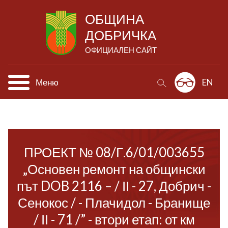
ОБЩИНА
ДОБРИЧКА
ОФИЦИАЛЕН САЙТ
Меню
EN
ПРОЕКТ № 08/Г.6/01/003655
„Основен ремонт на общински
път DOB 2116 – / ІІ - 27, Добрич -
Сенокос / - Плачидол - Бранище
/ ІІ - 71 /” - втори етап: от км