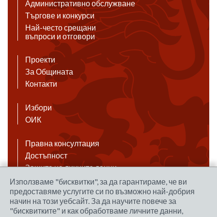
Административно обслужване
Търгове и конкурси
Най-често срещани
въпроси и отговори
Проекти
За Общината
Контакти
Избори
ОИК
Правна консултация
Достъпност
Защита на личните данни
Антикорупция
Използваме "бисквитки", за да гарантираме, че ви
предоставяме услугите си по възможно най-добрия
Връзки
начин на този уебсайт. За да научите повече за
"бисквитките" и как обработваме личните данни,