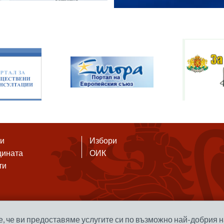
ти
Избори
щината
ОИК
ти
е, че ви предоставяме услугите си по възможно най-добрия н