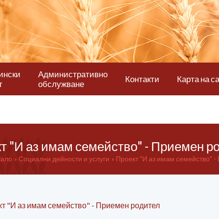
ински
Административно
Контакти
Карта на с
т
обслужване
т "И аз имам семейство" - Приемен р
чало
Социални дейности и услуги
Проект "И аз имам семейство" 
т "И аз имам семейство" - Приемен родител