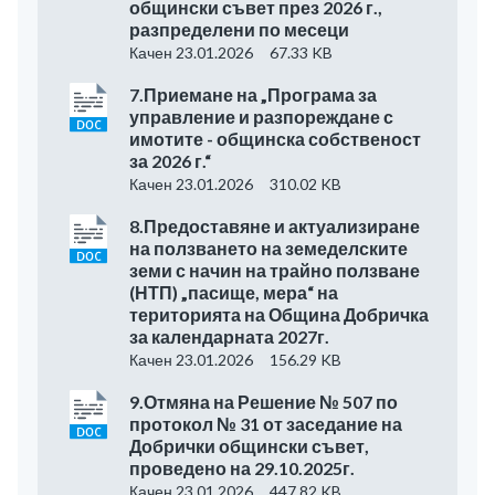
общински съвет през 2026 г.,
разпределени по месеци
Качен 23.01.2026
67.33 KB
7.Приемане на „Програма за
управление и разпореждане с
имотите - общинска собственост
за 2026 г.“
Качен 23.01.2026
310.02 KB
8.Предоставяне и актуализиране
на ползването на земеделските
земи с начин на трайно ползване
(НТП) „пасище, мера“ на
територията на Община Добричка
за календарната 2027г.
Качен 23.01.2026
156.29 KB
9.Отмяна на Решение № 507 по
протокол № 31 от заседание на
Добрички общински съвет,
проведено на 29.10.2025г.
Качен 23.01.2026
447.82 KB