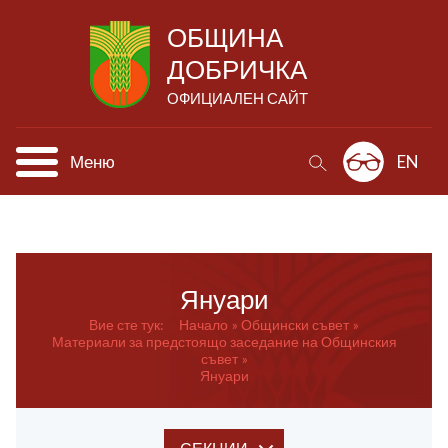
ОБЩИНА
ДОБРИЧКА
ОФИЦИАЛЕН САЙТ
Меню
EN
Януари
Вие сте тук:
Начало
Общински
съвет
Материали за предстоящо заседание на Общинския
съвет
Януари