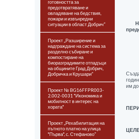
готовността за
предотвратяване и
овладяване на бедствия,
пожари и извънредни
На 1
ситуации в област Добрич“
пред
Проект „Разширение и
надграждане на система за
разделно събиране и
компостиране на
биоразградимите отпадъци
на общините Град Добрич,
Създа
Добричка и Крушари“
годин
им до
Проект № BG16FFPR003-
2.002-0031 "Икономика и
мобилност в интерес на
хората"
ПЕРИ
Проект „Рехабилитация на
пътното платно на улица
ЦЕЛЕ
"Първа", с. Стефаново“