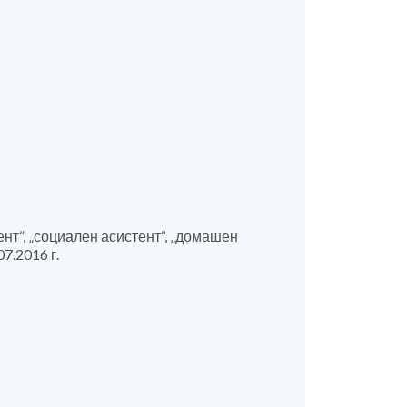
ент“, „социален асистент“, „домашен
7.2016 г.