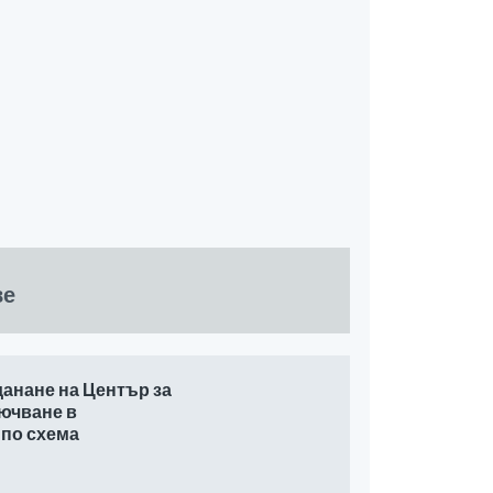
ве
анане на Център за
лючване в
 по схема