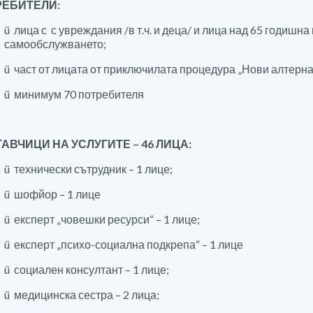
РЕБИТЕЛИ:
ü лица с с увреждания /в т.ч. и деца/ и лица над 65 годишн
самообслужването;
ü част от лицата от приключилата процедура „Нови алтерн
ü минимум 70 потребителя
АВЧИЦИ НА УСЛУГИТЕ – 46 ЛИЦА:
ü технически сътрудник – 1 лице;
ü шофйор – 1 лице
ü експерт „човешки ресурси“ – 1 лице;
ü експерт „психо-социална подкрепа“ – 1 лице
ü социален консултант – 1 лице;
ü медицинска сестра – 2 лица;