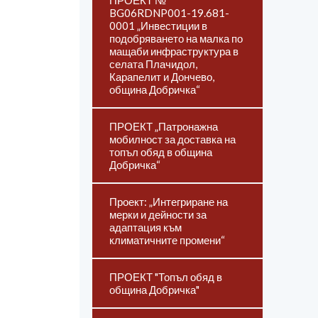
ПРОЕКТ №
BG06RDNP001-19.681-
0001 „Инвестиции в
подобряването на малка по
мащаби инфраструктура в
селата Плачидол,
Карапелит и Дончево,
община Добричка“
ПРОЕКТ „Патронажна
мобилност за доставка на
топъл обяд в община
Добричка“
Проект: „Интегриране на
мерки и дейности за
адаптация към
климатичните промени“
ПРОЕКТ "Топъл обяд в
община Добричка"