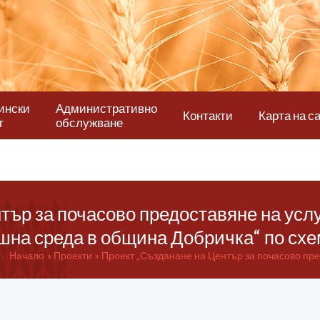
ински
Административно
Контакти
Карта на с
т
обслужване
тър за почасово предоставяне на усл
шна среда в община Добричка“ по сх
Начало
Проекти
Проект „Създанане на Център за почасово пре