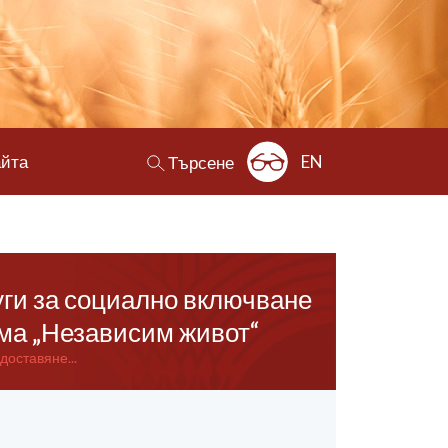
айта
EN
Търсене
уги за социално включване
ема „Независим живот“
доставяне...