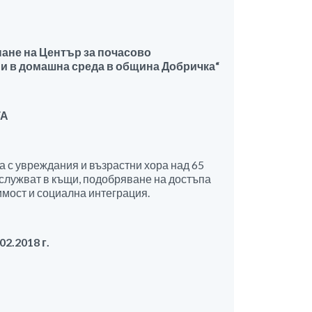
ане на Център за почасово
 и в домашна среда в община Добричка
“
ТА
а с увреждания и възрастни хора над 65
бслужват в къщи, подобряване на достъпа
имост и социална интеграция.
2.2018 г.