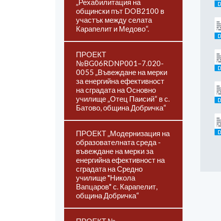
„Рехабилитация на
общински път DOB2100 в
участък между селата
Карапелит и Медово“.
ПРОЕКТ
№BG06RDNP001–7.020-
0055 „Въвеждане на мерки
за енергийна ефективност
на сградата на Основно
училище „Отец Паисий“ в с.
Батово, община Добричка“
ПРОЕКТ „Модернизация на
образователната среда -
въвеждане на мерки за
енергийна ефективност на
сградата на Средно
училище "Никола
Вапцаров" с. Карапелит,
община Добричка“