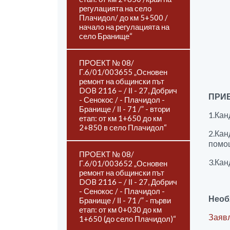
регулацията на село
Плачидол/ до км 5+500 /
начало на регулацията на
село Бранище“
ПРОЕКТ № 08/
Г.6/01/003655 „Основен
ремонт на общински път
DOB 2116 – / ІІ - 27, Добрич
ПРИЕ
- Сенокос / - Плачидол -
Бранище / ІІ - 71 /” - втори
1.Кан
етап: от км 1+650 до км
2+850 в село Плачидол“
2.Кан
помощ
ПРОЕКТ № 08/
3.Кан
Г.6/01/003652 „Основен
ремонт на общински път
DOB 2116 – / ІІ - 27, Добрич
- Сенокос / - Плачидол -
Необ
Бранище / ІІ - 71 /” - първи
етап: от км 0+030 до км
Заяв
1+650 (до село Плачидол)“