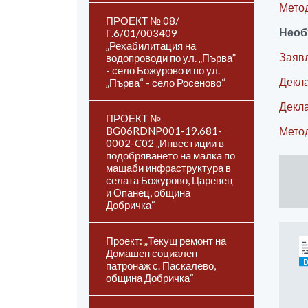
Метод
ПРОЕКТ № 08/
Необ
Г.6/01/003409
„Рехабилитация на
Заяв
водопроводи по ул. „Първа”
- село Божурово и по ул.
Декла
„Първа“ - село Росеново“
Декла
ПРОЕКТ №
BG06RDNP001-19.681-
Метод
0002-C02 „Инвестиции в
подобряването на малка по
мащаби инфраструктура в
селата Божурово, Царевец
и Опанец, община
Добричка“
Проект: „Текущ ремонт на
Домашен социален
патронаж с. Паскалево,
община Добричка“