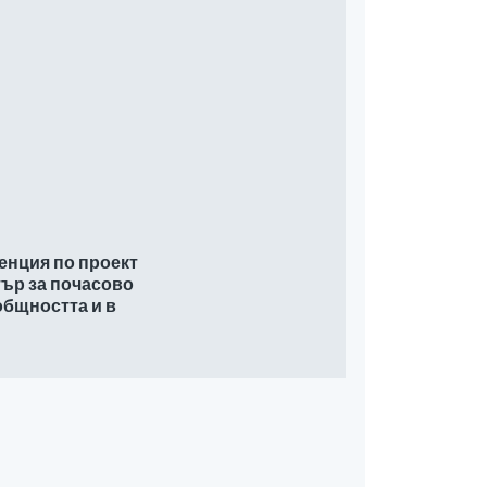
енция по проект
ър за почасово
общността и в