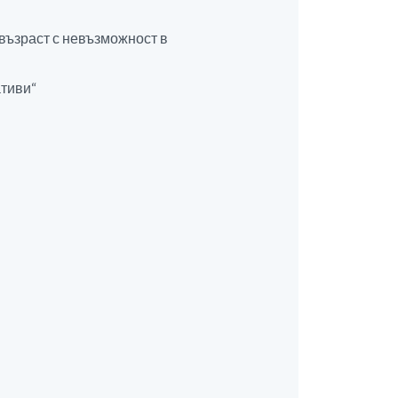
а възраст с невъзможност в
ативи“