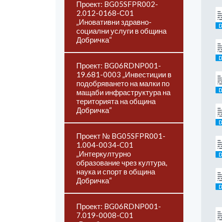
Проект: BG05SFPR002-
2.012-0168-С01
„Иновативни здравно-
социални услуги в община
Добричка“
Проект: BG06RDNP001-
19.681-0003 „Инвестиции в
подобряването на малки по
мащаби инфраструктура на
територията на община
Добричка“
Проект № BG05SFPR001-
1.004-0034-C01
„Интеркултурно
образование чрез култура,
наука и спорт в община
Добричка“
Проект: BG06RDNP001-
7.019-0008-C01