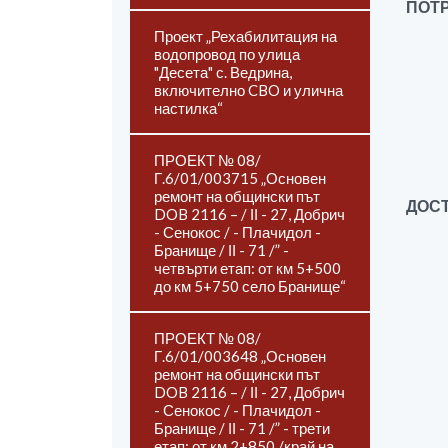
ПОТ
Проект „Рехабилитация на
водопровод по улица
"Десета" с. Ведрина,
включително CBO и улична
настилка“
ПРОЕКТ № 08/
Г.6/01/003715 „Основен
ремонт на общински път
ДОСТ
DOB 2116 – / ІІ - 27, Добрич
- Сенокос / - Плачидол -
Бранище / ІІ - 71 /” -
четвърти етап: от км 5+500
до км 5+750 село Бранище“
ПРОЕКТ № 08/
Г.6/01/003648 „Основен
ремонт на общински път
DOB 2116 – / ІІ - 27, Добрич
- Сенокос / - Плачидол -
Бранище / ІІ - 71 /” - трети
етап: от км 2+850 /край на