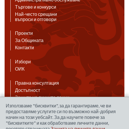
Търгове и конкурси
Най-често срещани
въпроси и отговори
Проекти
За Общината
Контакти
Избори
ОИК
Правна консултация
Достъпност
Защита на личните данни
Антикорупция
Използваме "бисквитки", за да гарантираме, че ви
предоставяме услугите си по възможно най-добрия
Връзки
начин на този уебсайт. За да научите повече за
"бисквитките" и как обработваме личните данни,
посетете страницата
Защита на личните данни
.