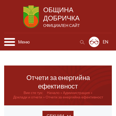
ОБЩИНА
ДОБРИЧКА
ОФИЦИАЛЕН САЙТ
Меню
EN
Отчети за енергийна
ефективност
Вие сте тук:
Начало
Администрация
Доклади и отчети
Отчети за енергийна ефективност
СЕКЦИИ