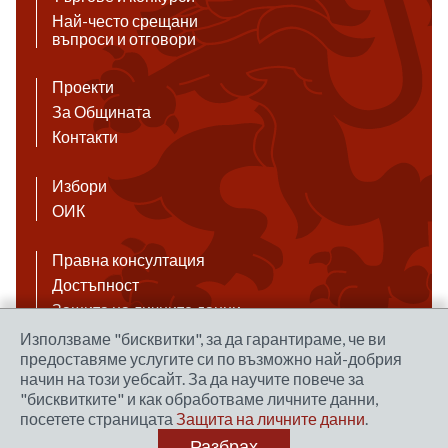
Най-често срещани
въпроси и отговори
Проекти
За Общината
Контакти
Избори
ОИК
Правна консултация
Достъпност
Защита на личните данни
Антикорупция
Използваме "бисквитки", за да гарантираме, че ви
предоставяме услугите си по възможно най-добрия
Връзки
начин на този уебсайт. За да научите повече за
"бисквитките" и как обработваме личните данни,
посетете страницата
Защита на личните данни
.
Правила за ползване на сайта
Разбрах