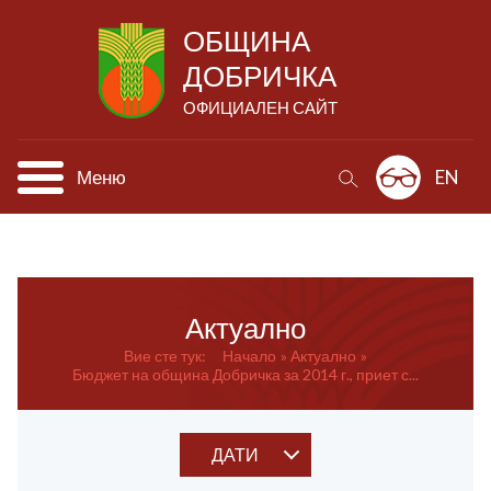
ОБЩИНА
ДОБРИЧКА
ОФИЦИАЛЕН САЙТ
Меню
EN
Актуално
Вие сте тук:
Начало
Актуално
Бюджет на община Добричка за 2014 г., приет с...
ДАТИ