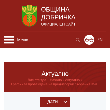
ОБЩИНА
ДОБРИЧКА
ОФИЦИАЛЕН САЙТ
Меню
EN
Актуално
Вие сте тук:
Начало
Актуално
График за провеждане на предизборни събрания във...
ДАТИ