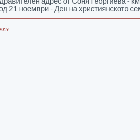
дравителен адрес от Соня Георгиева - к
од 21 ноември - Ден на християнското с
2019