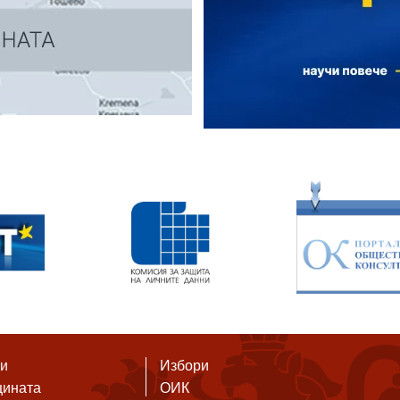
ти
Избори
щината
ОИК