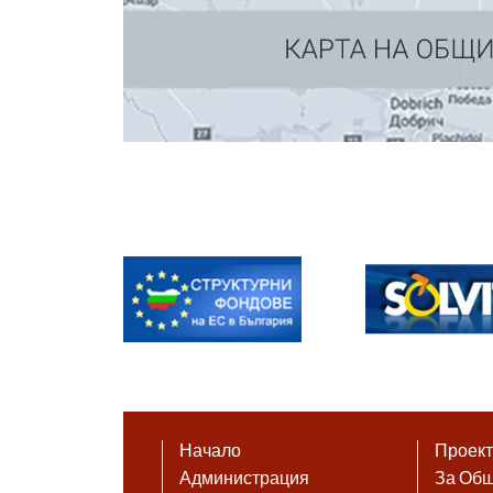
Начало
Проек
Администрация
За Об