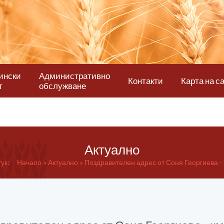
ински
Административно
Контакти
Карта на с
т
обслужване
Актуално
ук:
Начало
Актуално
Поздравителен адрес от Соня Георгиева - к