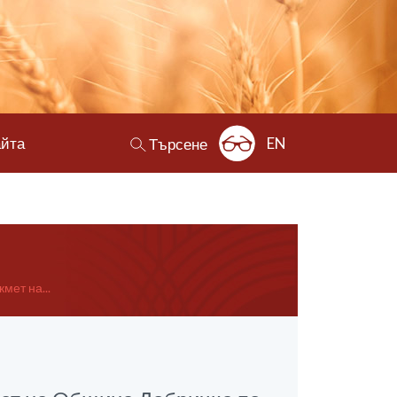
айта
EN
Търсене
мет на...