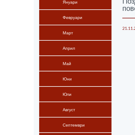
Поз
Януари
пов
Февруари
21.11.
Март
Април
Май
Юни
Юли
Август
Септември