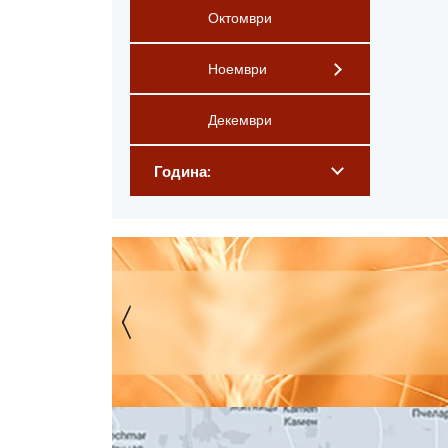
Октомври
Ноември
Декември
Година: