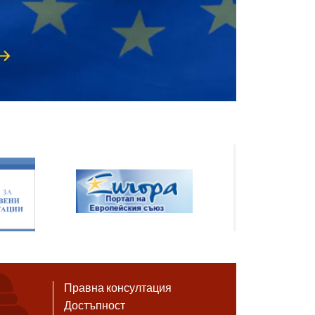
Правна консултация
Достъпност