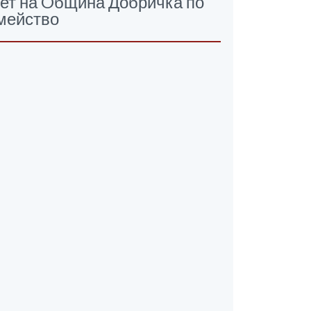
мет на Oбщина Добричка по
емейство