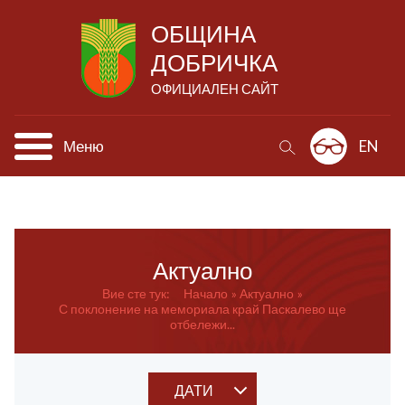
ОБЩИНА
ДОБРИЧКА
ОФИЦИАЛЕН САЙТ
Меню
EN
Актуално
Вие сте тук:
Начало
Актуално
С поклонение на мемориала край Паскалево ще
отбележи...
ДАТИ