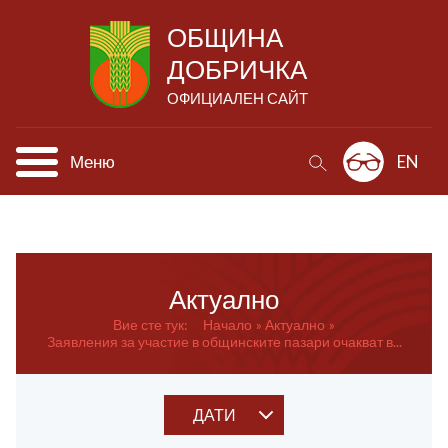
ОБЩИНА
ДОБРИЧКА
ОФИЦИАЛЕН САЙТ
Меню
EN
Актуално
Вие сте тук:
Начало
Актуално
Заявления за участие в общинските пазари очакват в...
ДАТИ