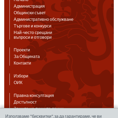
Администрация
Общински съвет
Административно обслужване
Търгове и конкурси
Най-често срещани
въпроси и отговори
Проекти
За Общината
Контакти
Избори
ОИК
Правна консултация
Достъпност
Защита на личните данни
Антикорупция
Използваме "бисквитки", за да гарантираме, че ви