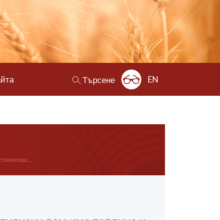
айта
EN
Търсене
тиянски...