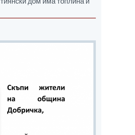
стиянски дом има топлина и