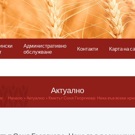
ински
Административно
Контакти
Карта на с
т
обслужване
Актуално
к:
Начало
Актуално
Кметът Соня Георгиева: Нека във всеки хрис