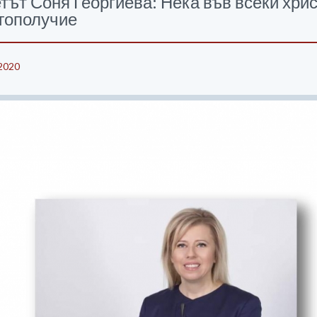
тът Соня Георгиева: Нека във всеки хри
гополучие
2020