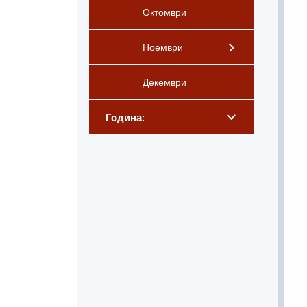
Октомври
Ноември
Декември
Година: