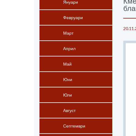
Кме
Януари
бла
Февруари
20.11.
Март
Април
Май
Юни
Юли
Август
Септември