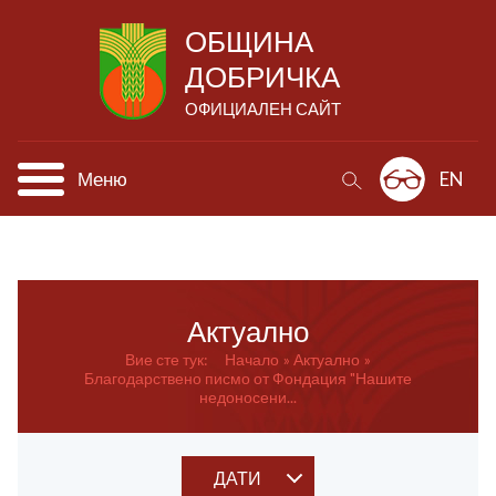
ОБЩИНА
ДОБРИЧКА
ОФИЦИАЛЕН САЙТ
Меню
EN
Актуално
Вие сте тук:
Начало
Актуално
Благодарствено писмо от Фондация "Нашите
недоносени...
ДАТИ