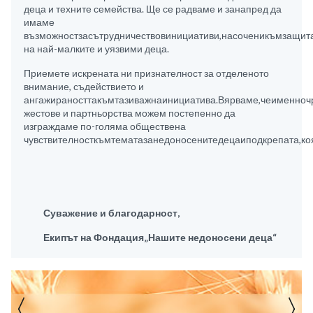
деца и техните семейства. Ще се радваме и занапред да
имаме
възможностзасътрудничествовинициативи,насоченикъмзащит
на най-малките и уязвими деца.
Приемете искрената ни признателност за отделеното
внимание, съдействието и
ангажираносттакъмтазиважнаинициатива.Вярваме,чеименноч
жестове и партньорства можем постепенно да
изграждаме по-голяма обществена
чувствителносткъмтематазанедоносенитедецаиподкрепата,коя
Суважение и благодарност,
Екипът на Фондация„Нашите недоносени
деца“