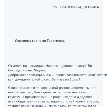
КМЕТНАОБЩИНАДОБРИЧКА
Уважаема госпожо Георгиева,
От името на Фондация „Нашите недоносени деца“ Ви
благодарим, че Община
Добричкасеприсъединикъминициативата,посветенанаСветов
кенгуру-грижата, който се отбелязва на 15 май.
С осветяването в лилаво на най-разпознаваемото място
във Вашия град, Вие изразихте съпричастност към
каузата на преждевременно родените деца и дадохте
ясен обществен знак за солидарност с най-малките герои,
техните близки и медицинските екипи, които се грижат за