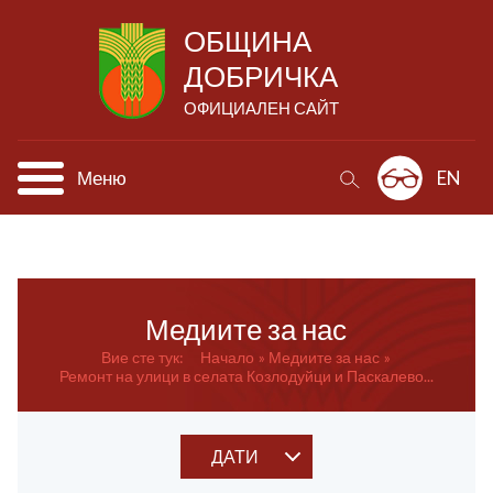
ОБЩИНА
ДОБРИЧКА
ОФИЦИАЛЕН САЙТ
Меню
EN
Медиите за нас
Вие сте тук:
Начало
Медиите за нас
Ремонт на улици в селата Козлодуйци и Паскалево...
ДАТИ