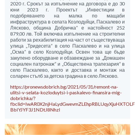
2020 г. Срокът за изпълнение на договора е до 30
юни 2023 г. Проектът „Инвестиции в
подобряването на малка по мащаби
инфраструктура в селата Козлодуйци, Паскалево и
Лясково, община Добричка” е настойност 252
879,00 лв. Той включва изпълнение на строителни
работи за рехабилитация на част от съществуваща
улица „Тридесета” в село Паскалево и на улица
„Осма” в село Козлодуйци. Освен това ще бъде
закупено оборудване и обзавеждане за „Домашен
социален патронаж“ и „Обществена трапезария“ в
село Паскалево, както и доставка и монтаж на
соларен стълб за детска градина в село Лясково.
https://pronewsdobrich.bg/2021/05/31/remont-na-
ulitsi-v-selata-kozloduytsi-i-paskalevo-finansira-mig-
dobrichka/?
fbclid=IwAR0X2njHaLydGwevmZLEhpRBLUqyXjuHXTOL
BbIYJYF3J1NDtJ8NhzI