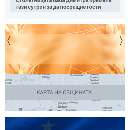
Столетницата баба Димитра премела
тази сутрин за да посрещне гости