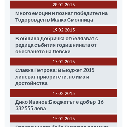
28.02
2015
Много емоции и познат победител на
Тодоровден в Малка Смолницa
19.02
2015
В община Добричка отбелязват с
редица събития годишнината от
обесването на Левски
17.02
2015
Славка Петрова: В Бюджет 2015
липсват приоритети, но има и
достойнства
17.02
2015
Дико Иванов:Бюджетът е добър-16
332 555 лева
15.02
2015