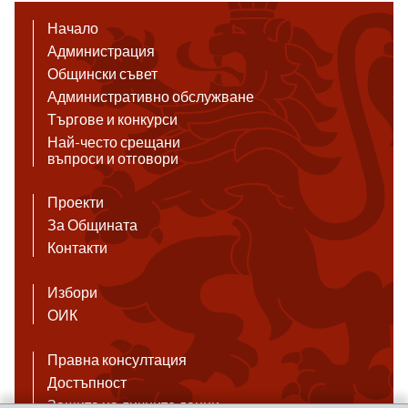
Начало
Администрация
Общински съвет
Административно обслужване
Търгове и конкурси
Най-често срещани
въпроси и отговори
Проекти
За Общината
Контакти
Избори
ОИК
Правна консултация
Достъпност
Защита на личните данни