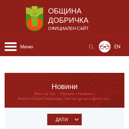
ОБЩИНА
ДОБРИЧКА
ОФИЦИАЛЕН САЙТ
Меню
EN
Новини
Вие сте тук:
Начало
Новини
Кметът Соня Георгиева: Честит да ни е Денят на...
ДАТИ