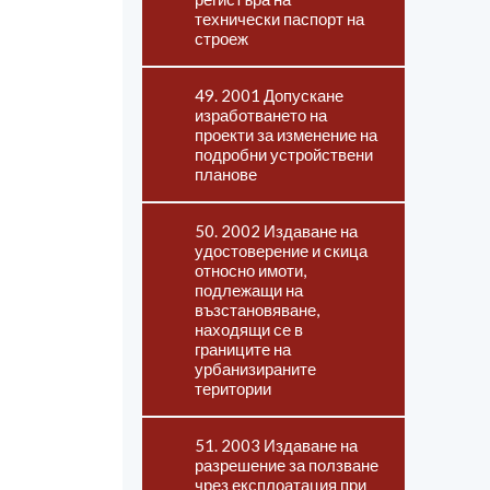
технически паспорт на
строеж
49. 2001 Допускане
изработването на
проекти за изменение на
подробни устройствени
планове
50. 2002 Издаване на
удостоверение и скица
относно имоти,
подлежащи на
възстановяване,
находящи се в
границите на
урбанизираните
територии
51. 2003 Издаване на
разрешение за ползване
чрез експлоатация при