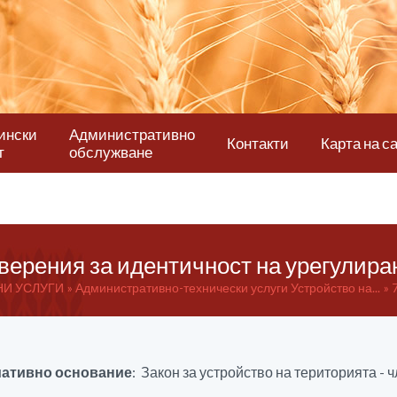
ински
Административно
Контакти
Карта на с
т
обслужване
оверения за идентичност на урегулира
И УСЛУГИ
Административно-технически услуги Устройство на...
ативно основание
: Закон за устройство на територията - чл.