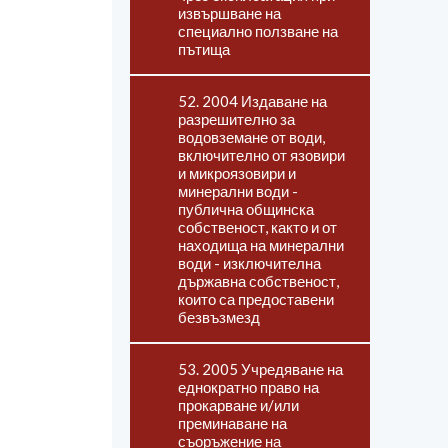
извършване на
специално ползване на
пътища
52. 2004 Издаване на
разрешително за
водовземане от води,
включително от язовири
и микроязовири и
минерални води -
публична общинска
собственост, както и от
находища на минерални
води - изключителна
държавна собственост,
които са предоставени
безвъзмезд
53. 2005 Учредяване на
еднократно право на
прокарване и/или
преминаване на
съоръжение на