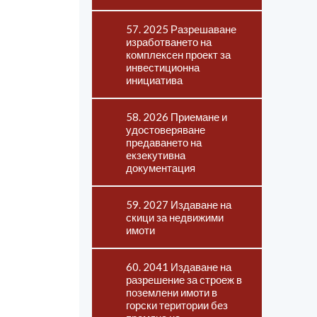
57. 2025 Разрешаване
изработването на
комплексен проект за
инвестиционна
инициатива
58. 2026 Приемане и
удостоверяване
предаването на
екзекутивна
документация
59. 2027 Издаване на
скици за недвижими
имоти
60. 2041 Издаване на
разрешение за строеж в
поземлени имоти в
горски територии без