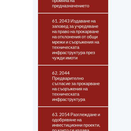
промяна на
предназначението
61. 2043 Издаване на
заповед за учредяване
на право на прокарване
на отклонения от общи
мрежи и съоръжения на
техническата
инфраструктура през
чужди имоти
62. 2044
Предварително
съгласие за прокарване
на съоръжения на
техническата
инфраструктура
63. 2054 Разглеждане и
одобрявяне на
инвестиционни проекти,
по които се издава