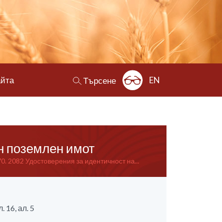
айта
EN
Търсене
н поземлен имот
70. 2082 Удостоверения за идентичност на...
 16, ал. 5