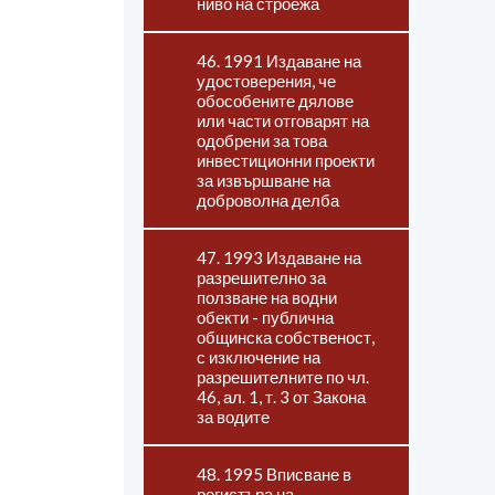
ниво на строежа
46. 1991 Издаване на
удостоверения, че
обособените дялове
или части отговарят на
одобрени за това
инвестиционни проекти
за извършване на
доброволна делба
47. 1993 Издаване на
разрешително за
ползване на водни
обекти - публична
общинска собственост,
с изключение на
разрешителните по чл.
46, ал. 1, т. 3 от Закона
за водите
48. 1995 Вписване в
регистъра на