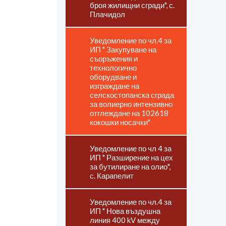
броя жилищни сгради", с.
Плачидол
Уведомление по чл.4 за
ИП " Закупуване на
съоръжения и
технологично
оборудване и
изграждане на
селскостопанска сграда
за волиерно интензивно
отглеждане на 102618
кокошки носачки"
Уведомление по чл 4 за
ИП " Разширение на цех
за бутилиране на олио",
с. Карапелит
Уведомление по чл.4 за
ИП " Нова въздушна
линия 400 kV между