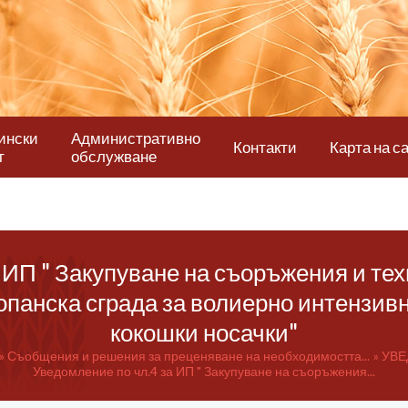
ински
Административно
Контакти
Карта на с
т
обслужване
 ИП " Закупуване на съоръжения и те
опанска сграда за волиерно интензив
кокошки носачки"
Съобщения и решения за преценяване на необходимостта...
УВЕ
Уведомление по чл.4 за ИП " Закупуване на съоръжения...