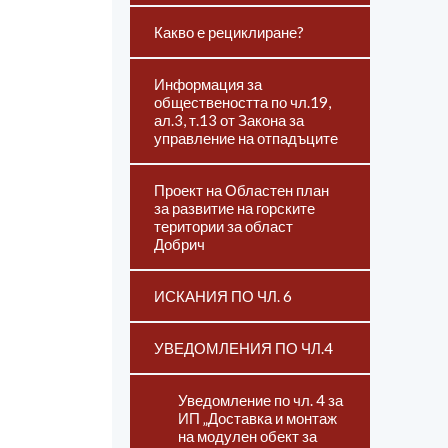
Какво е рециклиране?
Информация за
обществеността по чл.19,
ал.3, т.13 от Закона за
управление на отпадъците
Проект на Областен план
за развитие на горските
територии за област
Добрич
ИСКАНИЯ ПО ЧЛ. 6
УВЕДОМЛЕНИЯ ПО ЧЛ.4
Уведомление по чл. 4 за
ИП „Доставка и монтаж
на модулен обект за