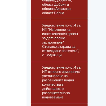
община Добричка,
област Добрич и
община Аксаково,
област Варна
Уведомление по чл.4 за
ИП "Изготвяне на
инвестиционен проект
за допълващо
застрояване "
Стопанска сграда за
отглеждане на телета",
с. Воднянци
Уведомление по чл.4 за
ИП относно изменение/
увеличаване на
разрешените водни
количества в
действащото
разрешително за
водовземане