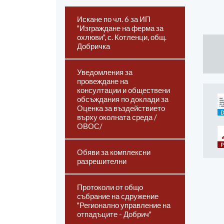
Искане по чл. 6 за ИП
"Изграждане на ферма за
охлюви", с. Котленци, общ.
Добричка
Уведомления за
провеждане на
консултации и обществени
обсъждания по доклади за
Оценка за въздействието
върху околната среда /
ОВОС/
Обяви за комплексни
разрешителни
Протоколи от общо
събрание на сдружение
"Регионално управление на
отпадъците - Добрич"