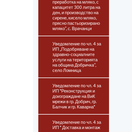
преработка на мляко, с
капацитет 300 литра на
ден, и производство на
сирене, кисело мляко,
прясно пастьоризирано
мляко“, с. Врачанци
Уведомление по чл. 4 за
ИП „Подобряване на
здравно-социалните
услуги на територията
на община Добричка“,
село Ломница
Уведомление по чл. 4 за
ИП "Реконструкция и
доизграждане на ВиК
мрежи в гр. Добрич, гр.
Балчик и гр. Каварна"
Уведомление по чл. 4 за
ИП " Доставка и монтаж