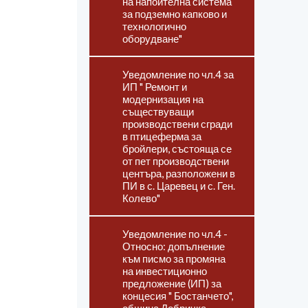
на напоителна система
за подземно капково и
технологично
оборудване"
Уведомление по чл.4 за
ИП " Ремонт и
модернизация на
съществуващи
производствени сгради
в птицеферма за
бройлери, състояща се
от пет производствени
центъра, разположени в
ПИ в с. Царевец и с. Ген.
Колево"
Уведомление по чл.4 -
Относно: допълнение
към писмо за промяна
на инвестиционно
предложение (ИП) за
концесия " Бостанчето",