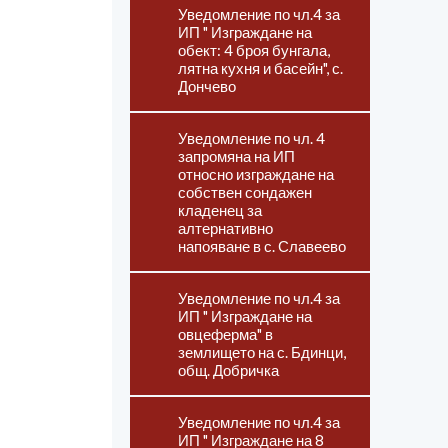
Уведомление по чл.4 за
ИП " Изграждане на
обект: 4 броя бунгала,
лятна кухня и басейн", с.
Дончево
Уведомление по чл. 4
запромяна на ИП
относно изграждане на
собствен сондажен
кладенец за
алтернативно
напояване в с. Славеево
Уведомление по чл.4 за
ИП " Изграждане на
овцеферма" в
землището на с. Бдинци,
общ. Добричка
Уведомление по чл.4 за
ИП " Изграждане на 8