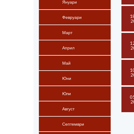
Януари
1
Февруари
2
Март
1
2
Април
Май
1
2
Юни
Юли
0
2
Август
Септември