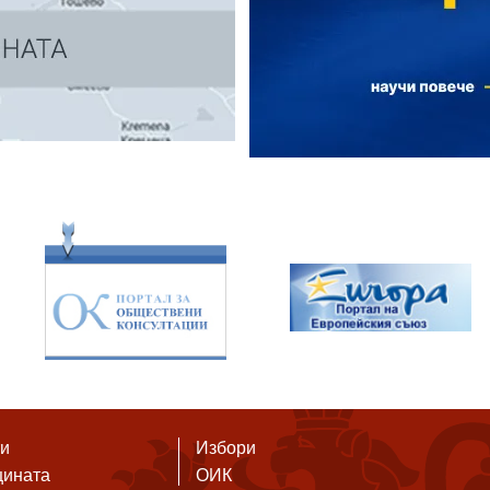
ти
Избори
щината
ОИК