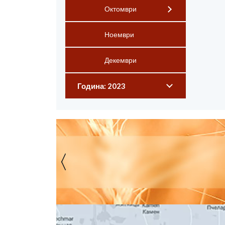
Октомври
Ноември
Декември
Година: 2023