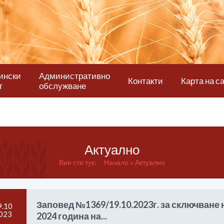
ински
Административно
Контакти
Карта на с
т
обслужване
Актуално
Вие сте тук:
Начало
Актуално
Заповед №1369/19.10.2023г. за сключване 
9.10
023
2024 година на...