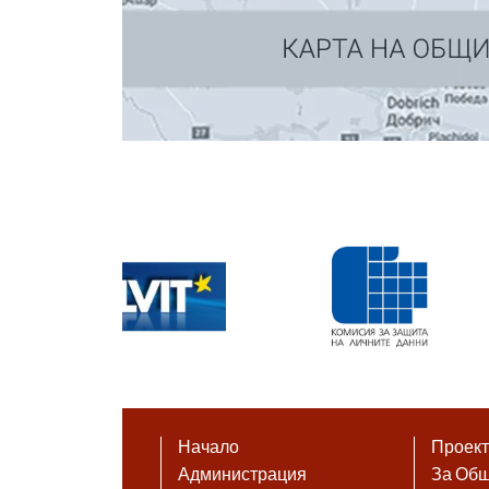
Начало
Проек
Администрация
За Об