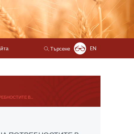
айта
EN
Търсене
БНОСТИТЕ В...