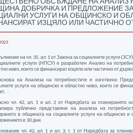
ЩЕСТВЕНО ОБСЪЖДАНЕ НА АНАЛИЗ 
ЩИНА ДОБРИЧКА И ПРЕДЛОЖЕНИЕ ЗА
ЦИАЛНИ УСЛУГИ НА ОБЩИНСКО И ОБЛ
НАНСИРАТ ИЗЦЯЛО ИЛИ ЧАСТИЧНО 
2023
ълнение на чл. 35, ал. 1 от Закона за социалните услуги (ЗСУ)
циалните услуги (НПСУ) е разработен Анализ на потребн
тно ниво, които се финансират изцяло или частично от държ
основа на Анализа на потребностите е изготвено Пред
лните услуги на общинско и областно ниво, които се фина
ет.
сно чл. 42, ал. 1 и ал. 2 от Наредбата за планирането н
низира публично представяне на анализа на потребнос
рането в общината на социалните услуги на общинско и 
ожението е 30 дни.
нование чл. 42, ал. 1 и ал. 3, т. 1 от Наредбата за план