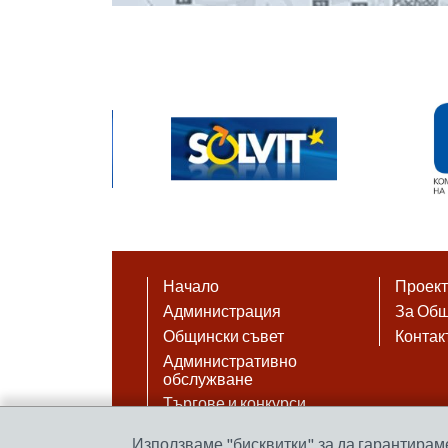
Начало
Проек
Администрация
За Об
Общински съвет
Контак
Административно
обслужване
Търгове и конкурси
Най-често срещани
Използваме "бисквитки", за да гарантирам
въпроси и отговори