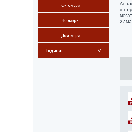
Анал
Октомври
интер
могат
Ноември
27 
Декември
Година: