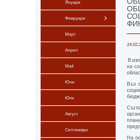
ОБ
Януари
ОБ
СО
Февруари
ФИ
Март
24.02.
Април
В изп
на со
Май
облас
Юни
Въз 
социа
бюдж
Юли
Съгла
орга
Август
плани
предл
Септември
На ос