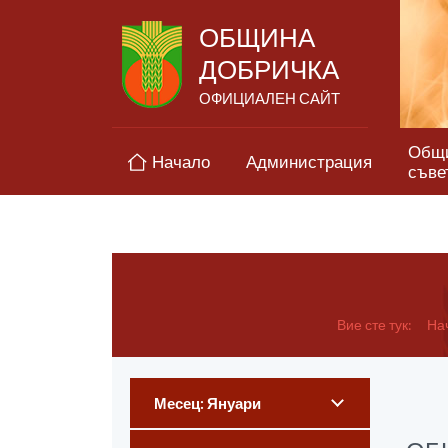
ОБЩИНА
ДОБРИЧКА
ОФИЦИАЛЕН САЙТ
Общ
Начало
Администрация
съве
Вие сте тук:
На
Месец: Януари