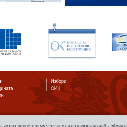
ти
Избори
щината
ОИК
ти
е, че ви предоставяме услугите си по възможно най-добрия н