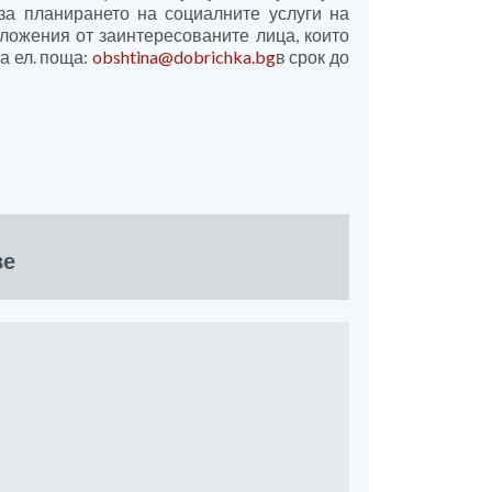
за планирането на социалните услуги на
ложения от заинтересованите лица, които
а ел. поща:
obshtina@dobrichka.bg
в срок до
ве