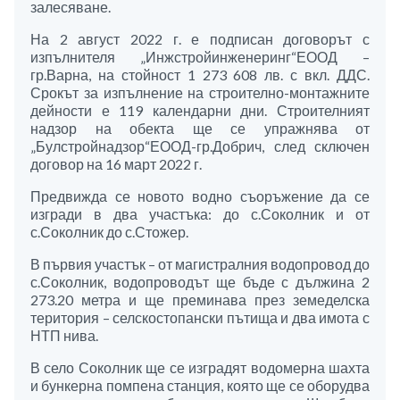
залесяване.
На 2 август 2022 г. е подписан договорът с
изпълнителя „Инжстройинженеринг“ЕООД –
гр.Варна, на стойност 1 273 608 лв. с вкл. ДДС.
Срокът за изпълнение на строително-монтажните
дейности е 119 календарни дни. Строителният
надзор на обекта ще се упражнява от
„Булстройнадзор“ЕООД-гр.Добрич, след сключен
договор на 16 март 2022 г.
Предвижда се новото водно съоръжение да се
изгради в два участъка: до с.Соколник и от
с.Соколник до с.Стожер.
В първия участък – от магистралния водопровод до
с.Соколник, водопроводът ще бъде с дължина 2
273.20 метра и ще преминава през земеделска
територия – селскостопански пътища и два имота с
НТП нива.
В село Соколник ще се изградят водомерна шахта
и бункерна помпена станция, която ще се оборудва