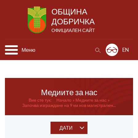
ОБЩИНА
ДОБРИЧКА
ОФИЦИАЛЕН САЙТ
Меню
EN
Медиите за нас
Вие сте тук:
Начало
Медиите за нас
Започва изграждане на 9 км нов магистрален...
ДАТИ