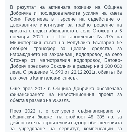
В резултат на активната позиция на Община
Добричка и последователните усилия на кмета
Соня Георгиева в търсене на съдействие от
държавните институции за трайно решение на
кризата с водоснабдяването в село Стожер, на 5
ноември 2021 г. с Постановление №376 на
Министерския съвет на Република България бе
одобрен трансфер за целеви средства за
изграждането на захранващ водопровод на село
Стожер от магистралния водопровод Батово-
Добрич през село Соколник в размер на 1 300 000
лева. С решение №593 от 22.12.2021г. обектът бе
включен в Капиталовия списък.
Още през 2017 г. Община Добричка обезпечава
финансирането на инвестиционния проект за
обекта в размер на 9000 лв.
През 2022 г. е осигурено съфинансиране от
общинския бюджет на стойност 48 385 лв. за
дейностите на строителния надзор, обезщетенията
за учредяване на сервитут, компенсации за