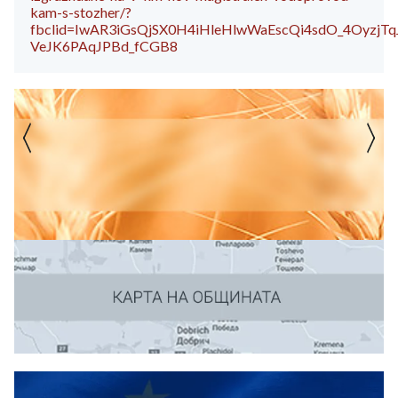
kam-s-stozher/?
fbclid=IwAR3iGsQjSX0H4iHleHlwWaEscQi4sdO_4OyzjTq
VeJK6PAqJPBd_fCGB8