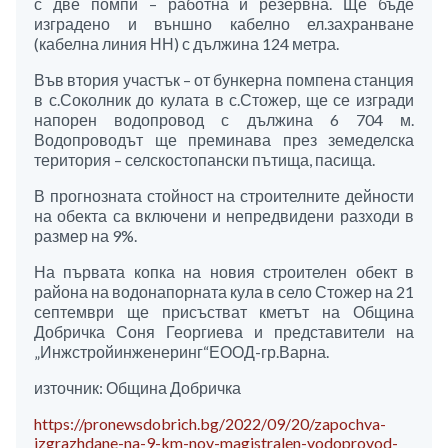
с две помпи – работна и резервна. Ще бъде
изградено и външно кабелно ел.захранване
(кабелна линия НН) с дължина 124 метра.
Във втория участък – от бункерна помпена станция
в с.Соколник до кулата в с.Стожер, ще се изгради
напорен водопровод с дължина 6 704 м.
Водопроводът ще преминава през земеделска
територия – селскостопански пътища, пасища.
В прогнозната стойност на строителните дейности
на обекта са включени и непредвидени разходи в
размер на 9%.
На първата копка на новия строителен обект в
района на водонапорната кула в село Стожер на 21
септември ще присъстват кметът на Община
Добричка Соня Георгиева и представители на
„Инжстройинженеринг“ЕООД-гр.Варна.
източник: Община Добричка
https://pronewsdobrich.bg/2022/09/20/zapochva-
izgrazhdane-na-9-km-nov-magistralen-vodoprovod-