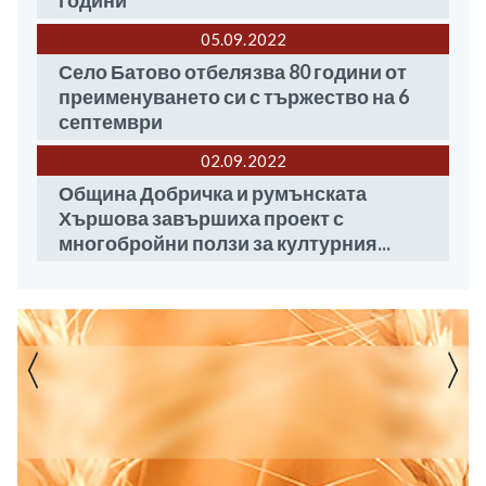
години
05.09
2022
Село Батово отбелязва 80 години от
преименуването си с тържество на 6
септември
02.09
2022
Община Добричка и румънската
Хършова завършиха проект с
многобройни ползи за културния...