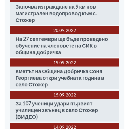
Започва изграждане на 9 км нов
магистрален водопровод към с.
Стожер
20.09
2022
На 27 септември ще бъде проведено
обучение на членовете на СИК в
община Добричка
19.09
2022
Кметът на Община Добричка Соня
Георгиева откри учебната година в
село Стожер
15.09
2022
За 107 ученици удари първият
училищен звънец в село Стожер
(ВИДЕО)
14.09
2022