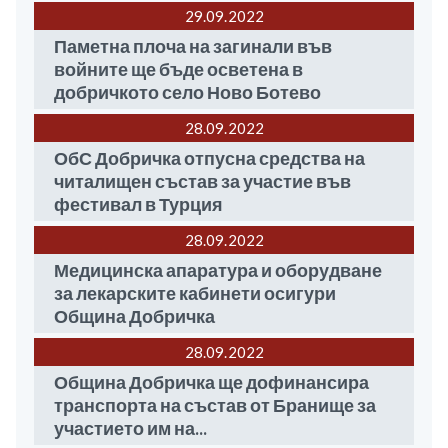
29.09
2022
Паметна плоча на загинали във
войните ще бъде осветена в
добричкото село Ново Ботево
28.09
2022
ОбС Добричка отпусна средства на
читалищен състав за участие във
фестивал в Турция
28.09
2022
Медицинска апаратура и оборудване
за лекарските кабинети осигури
Община Добричка
28.09
2022
Община Добричка ще дофинансира
транспорта на състав от Бранище за
участието им на...