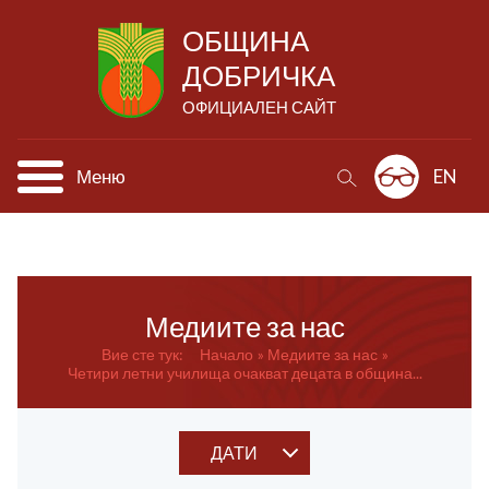
ОБЩИНА
ДОБРИЧКА
ОФИЦИАЛЕН САЙТ
Меню
EN
Медиите за нас
Вие сте тук:
Начало
Медиите за нас
Четири летни училища очакват децата в община...
ДАТИ