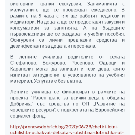
викторини, кратки екскурзии. Заниманията с
малчуганите ще се провеждат ежедневно. В
рамките на 5 часа с тях ще работят педагози и
медиатори. На децата ще се предоставят закуски и
консумативи за занятията. А на бъдещите
първокласници ще се раздават и учебни пособия.
Осигурени са лични предпазни средства и
дезинфектанти за децата и персонала.
В летните училища родителите от селата
Стефаново, Божурово, Росеново, Одърци и
Карапелит могат да запишат и тези деца, които
изпитват затруднения в усвояването на учебния
материал. Услугата е безплатна.
Летните училища се финансират в рамките на
проекта “Равен шанс за всички деца в община
Добричка“ със средства по ОП „Развитие на
човешките ресурси“, с подкрепата на Европейския
социален фонд.
http://pronewsdobrich.bg/2020/06/29/chetiri-letni-
uchilishta-ochakvat-detsata-v-obshtina-dobrichka-ot-