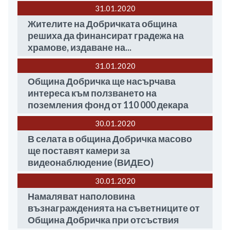
31.01
2020
Жителите на Добричката община
решиха да финансират градежа на
храмове, издаване на...
31.01
2020
Община Добричка ще насърчава
интереса към ползването на
поземления фонд от 110 000 декара
30.01
2020
В селата в община Добричка масово
ще поставят камери за
видеонаблюдение (ВИДЕО)
30.01
2020
Намаляват наполовина
възнагражденията на съветниците от
Община Добричка при отсъствия