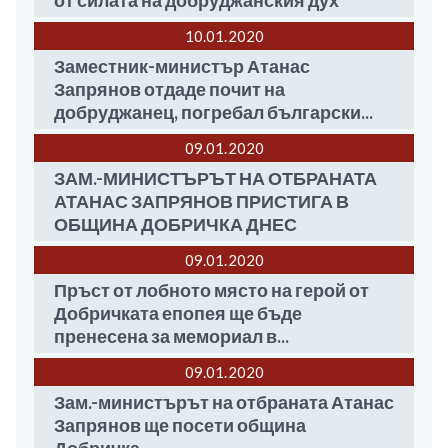
от силата на добруджанския дух
10.01
2020
Заместник-министър Атанас
Запрянов отдаде почит на
добруджанец, погребал български...
09.01
2020
ЗАМ.-МИНИСТЪРЪТ НА ОТБРАНАТА
АТАНАС ЗАПРЯНОВ ПРИСТИГА В
ОБЩИНА ДОБРИЧКА ДНЕС
09.01
2020
Пръст от лобното място на герой от
Добричката епопея ще бъде
пренесена за мемориал в...
09.01
2020
Зам.-министърът на отбраната Атанас
Запрянов ще посети община