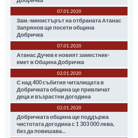
Добричка
07.01
2020
Зам.-министърът на отбраната Атанас
Запрянов ще посети община
Добричка
07.01
2020
Атанас Дучев е новият заместник-
кмет в Община Добричка
02.01
2020
С над 400 събития читалищата в
Добричката община ще привличат
деца и възрастни догодина
02.01
2020
Добричката община ще поддържа
чистотата догодина с 1 303 000 лева,
без да повишава...