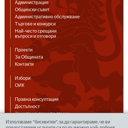
Администрация
Общински съвет
Административно обслужване
Търгове и конкурси
Най-често срещани
въпроси и отговори
Проекти
За Общината
Контакти
Избори
ОИК
Правна консултация
Достъпност
Защита на личните данни
Антикорупция
Използваме "бисквитки", за да гарантираме, че ви
предоставяме услугите си по възможно най-добрия
Връзки