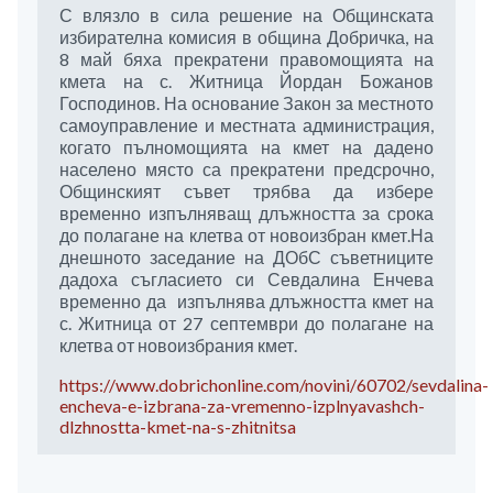
С влязло в сила решение на Общинската
избирателна комисия в община Добричка, на
8 май бяха прекратени правомощията на
кмета на с. Житница Йордан Божанов
Господинов. На основание Закон за местното
самоуправление и местната администрация,
когато пълномощията на кмет на дадено
населено място са прекратени предсрочно,
Общинският съвет трябва да избере
временно изпълняващ длъжността за срока
до полагане на клетва от новоизбран кмет.На
днешното заседание на ДОбС съветниците
дадоха съгласието си Севдалина Енчева
временно да изпълнява длъжността кмет на
с. Житница от 27 септември до полагане на
клетва от новоизбрания кмет.
https://www.dobrichonline.com/novini/60702/sevdalina-
encheva-e-izbrana-za-vremenno-izplnyavashch-
dlzhnostta-kmet-na-s-zhitnitsa