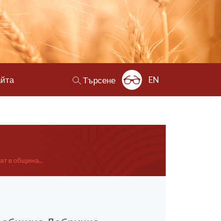
айта
EN
Търсене
т в община...