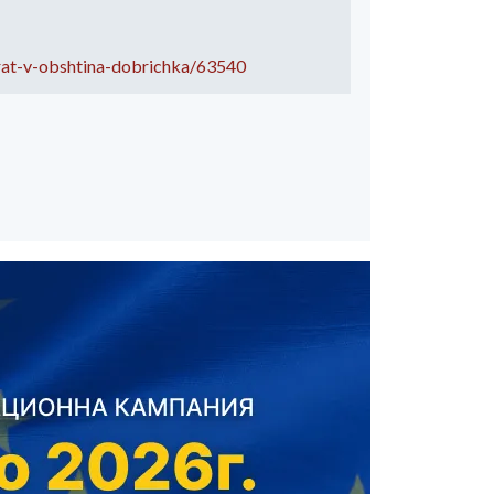
irat-v-obshtina-dobrichka/63540