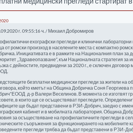
платни медицински прегледи стартират 
2020
.09.2020 г. 09:55:16 ч. / Михаил Добромиров
офилактични ехографски прегледи и клинични лабораторни 
ца от ромски произход в населените места с компактно ромс
бричка. Инициативата е в рамките на Националния план за де
иоритет „Здравеопазване“, към Националната стратегия за и
ъзка с дейностите, предвидени за 2020 г., е сключен договор
ОД.
едстоящите безплатни медицински прегледи за жители на об
зговора, който кметът на Община Добричка Соня Георгиева пр
брич“ЕООД д-р Валери Веселинов. В момента се изготвят гр
совете, в които ще се осъществяват прегледите. Определени
афиците ще бъдат представени в РЗИ-Добрич, заедно с имена
ографския кабинет и в мобилната лаборатория. Община Добр
ловия за осъществяване на профилактичните прегледи в села
хническите съоръжения за функционирането на мобилните ка
оведените прегледи трябва да бъдат представени в РЗИ-Добри