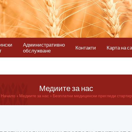
ински
Административно
Контакти
Карта на с
т
обслужване
Медиите за нас
Начало
Медиите за нас
Безплатни медицински прегледи стартира