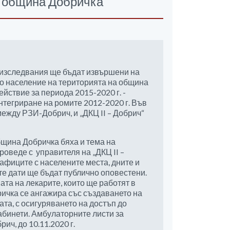
в община Добричка
изследвания ще бъдат извършени на
ко население на територията на община
йствие за периода 2015-2020 г. -
нтегриране на ромите 2012-2020 г. Във
 между РЗИ-Добрич, и „ДКЦ II – Добрич“
щина Добричка бяха и тема на
оведе с управителя на „ДКЦ II –
афиците с населените места, дните и
те дати ще бъдат публично оповестени.
та на лекарите, които ще работят в
ичка се ангажира със създаването на
та, с осигуряването на достъп до
бинети. Амбулаторните листи за
ч, до 10.11.2020 г.