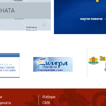
ти
Избори
щината
ОИК