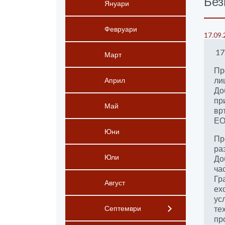
Без
Януари
Февруари
17.09.
17
Март
Пр
ли
Април
До
пр
Май
вр
ЕО
Юни
Пр
ра
Юли
До
ча
Гр
Август
ех
ус
те
Септември
пр