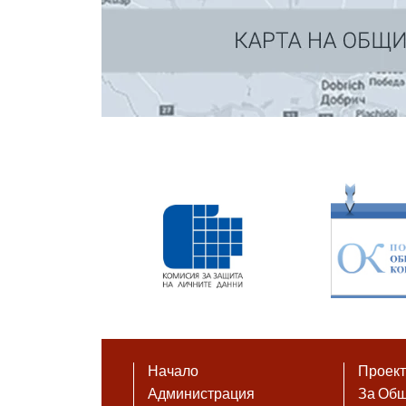
Начало
Проек
Администрация
За Об