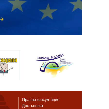
Правна консултация
Достъпност