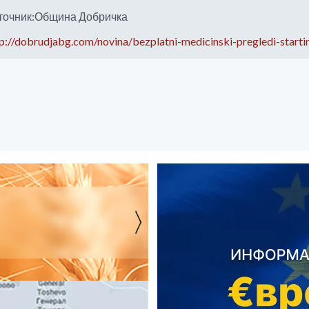
точник:Община Добричка
p://dobrudjabg.com/novina/bezplatni-medicinski-pregledi-start