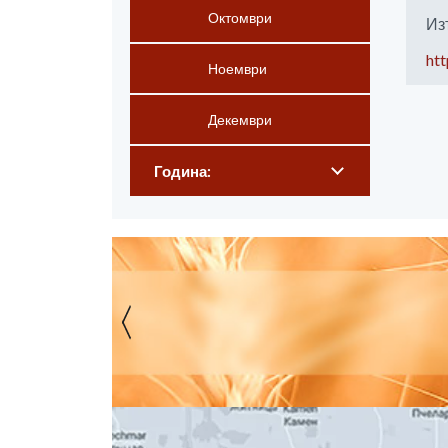
Октомври
Из
htt
Ноември
Декември
Година: