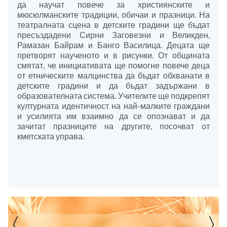
да научат повече за християнските и
мюсюлманските традиции, обичаи и празници. На
театралната сцена в детските градини ще бъдат
пресъздадени Сирни Заговезни и Великден,
Рамазан Байрам и Банго Василица. Децата ще
претворят наученото и в рисунки. От общината
смятат, че инициативата ще помогне повече деца
от етническите малцинства да бъдат обхванати в
детските градини и да бъдат задържани в
образователната система. Учителите ще подкрепят
културната идентичност на най-малките граждани
и усилията им взаимно да се опознават и да
зачитат празниците на другите, посочват от
кметската управа.