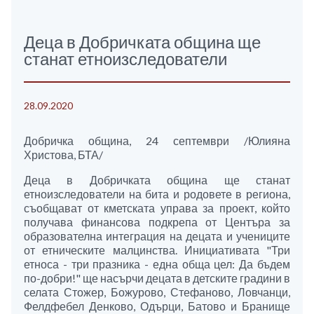
Деца в Добричката община ще
станат етноизследователи
28.09.2020
Добричка община, 24 септември /Юлияна
Христова, БТА/
Деца в Добричката община ще станат
етноизследователи на бита и родовете в региона,
съобщават от кметската управа за проект, който
получава финансова подкрепа от Центъра за
образователна интеграция на децата и учениците
от етническите малцинства. Инициативата "Три
етноса - три празника - една обща цел: Да бъдем
по-добри!" ще насърчи децата в детските градини в
селата Стожер, Божурово, Стефаново, Ловчанци,
Фелдфебел Денково, Одърци, Батово и Бранище