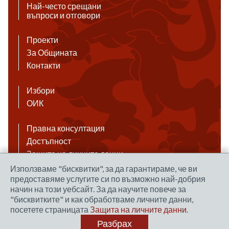
Най-често срещани
въпроси и отговори
Проекти
За Общината
Контакти
Избори
ОИК
Правна консултация
Достъпност
Защита на личните данни
Антикорупция
Използваме "бисквитки", за да гарантираме, че ви
предоставяме услугите си по възможно най-добрия
Връзки
начин на този уебсайт. За да научите повече за
"бисквитките" и как обработваме личните данни,
посетете страницата
Защита на личните данни
.
Правила за ползване на сайта
Разбрах