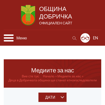
ОБЩИНА
ДОБРИЧКА
ОФИЦИАЛЕН САЙТ
Меню
EN
Медиите за нас
Вие сте тук:
Начало
Медиите за нас
Деца в Добричката община ще станат етноизследователи
ДАТИ