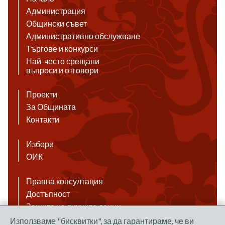
Администрация
Общински съвет
Административно обслужване
Търгове и конкурси
Най-често срещани
въпроси и отговори
Проекти
За Общината
Контакти
Избори
ОИК
Правна консултация
Достъпност
Защита на личните данни
Антикорупция
Използваме "бисквитки", за да гарантираме, че ви