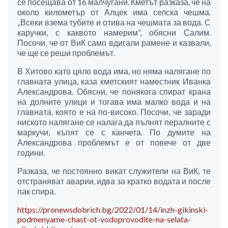
се посещава от 16 малчугани. Кметът разказа, че на
около километър от Алцек има селска чешма.
„Всеки взема тубите и отива на чешмата за вода. С
каручки, с каквото намерим”, обясни Салим.
Посочи, че от ВиК само вдигали рамене и казвали,
че ще се реши проблемът.
В Хитово като цяло вода има, но няма налягане по
главната улица, каза кметският наместник Иванка
Александрова. Обясни, че понякога спират крана
на долните улици и тогава има малко вода и на
главната, която е на по-високо. Посочи, че заради
ниското налягане се налага да пълнят пералните с
маркучи, къпят се с канчета. По думите на
Александрова проблемът е от повече от две
години.
Разказа, че постоянно викат служители на ВиК, те
отстраняват аварии, идва за кратко водата и после
пак спира.
https://pronewsdobrich.bg/2022/01/14/inzh-gikinski-
podmenyame-chast-ot-vodoprovodite-na-selata-