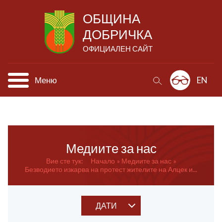
ОБЩИНА
ДОБРИЧКА
ОФИЦИАЛЕН САЙТ
Меню
EN
Медиите за нас
Вие сте тук:
Начало
Медиите за нас
Безводието изкарва на протест жителите на Алцек и...
ДАТИ