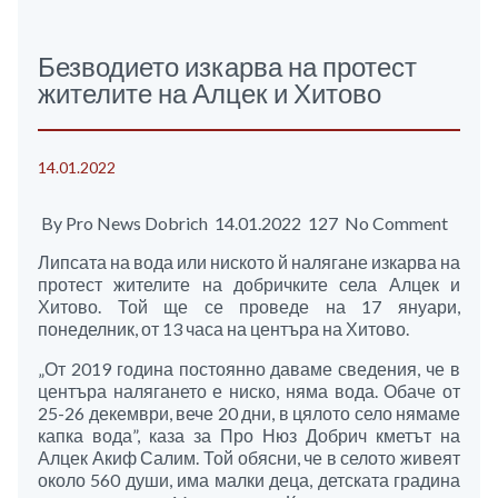
Безводието изкарва на протест
жителите на Алцек и Хитово
14.01.2022
By Pro News Dobrich 14.01.2022 127 No Comment
Липсата на вода или ниското й налягане изкарва на
протест жителите на добричките села Алцек и
Хитово. Той ще се проведе на 17 януари,
понеделник, от 13 часа на центъра на Хитово.
„От 2019 година постоянно даваме сведения, че в
центъра налягането е ниско, няма вода. Обаче от
25-26 декември, вече 20 дни, в цялото село нямаме
капка вода”, каза за Про Нюз Добрич кметът на
Алцек Акиф Салим. Той обясни, че в селото живеят
около 560 души, има малки деца, детската градина